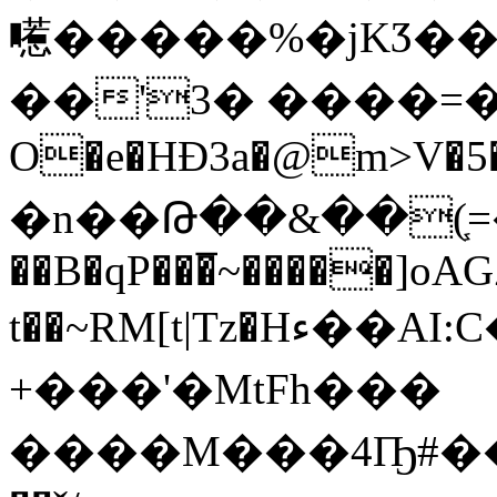
㘃�����%�jKӠ���
��'3� ����=�
O�e�HĐ3a�@m>V�5�
�n��Թ��&��(֧=
��B�qP���̅~�����]o
t��~RM[t|Tz�Hء��AI:C�a���|J�: ͉��z)A�U-
+���'�MtFh���
����M���4Ҧ#����ɡډ���������b���׾p��mh�G�r6�ܽ pY�JP� #Gް���ٲYÎ�X�d��gw�C�q;