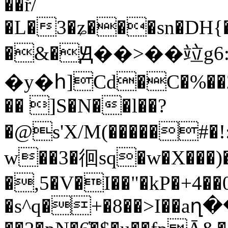
��ř/
�L�3�ʑ���sn�DH{
�&�Ԭ��>��竝g6
�y�հ]Cd�C�%��2�
�� ]S�N��l��?
�@s'X/M(�����#�!
w��3�徊sq�w�X���)�
�,5�V�I��"�kP�+4��
�s^q�+�8��>I��aղ