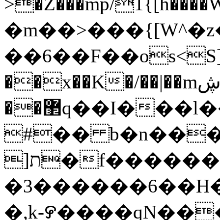
>�Z���mp/1{[h����W��|q�·
�m��>���{[W^�z�
��6��F��os<S];�
��x��K�/��|��mڜ�dAk� �|
��޲q��I���l���b���_d�GS��dq�
#�� b�n���
]ת�f�������ƥ;��Z�2.��lʺM"ƫ�zb���&>�{���4�x�d2&�_u\�R&�T�-
�3������6��H
�,k-꯸����qN��