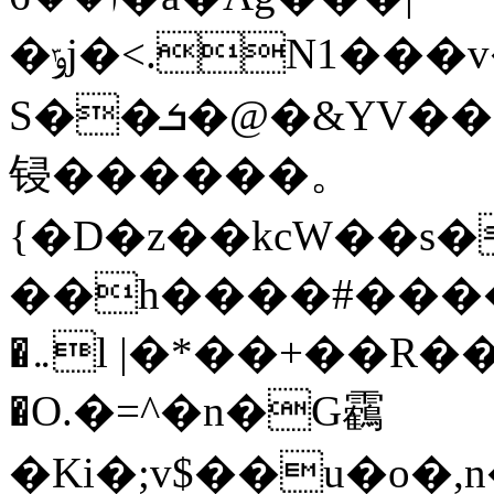
�ݹj�<.N1���v�7�gdh�:�~qrݳ�輺
S��ܭ�@�&YV���Ռ��O�Hu�MI`\�3 j�i�q�lLO��At
锓������。
{�D�z��kcW��s
��h����#�����O
�܅l |�*��+��R�����ʸ8AΑ��/
�O.�=^�n�G靏
�Ki�;v$��u�o�,n�}