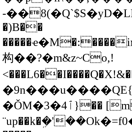
-��8(�Q`$S�yD�LE
�)B��
�����ҽ�M�:����iм�޸8���f��ي0�d�a j������d�M�D��zXQLuy43�K
构��?�m&z~Co,!
<���L6��I����Q�X!&
�9n���u����QE{
�ǑM�3�4ٱ}�� [mw��PFD)��v��������I�b{
¨up��k�ܹ�'��Ok�=f0