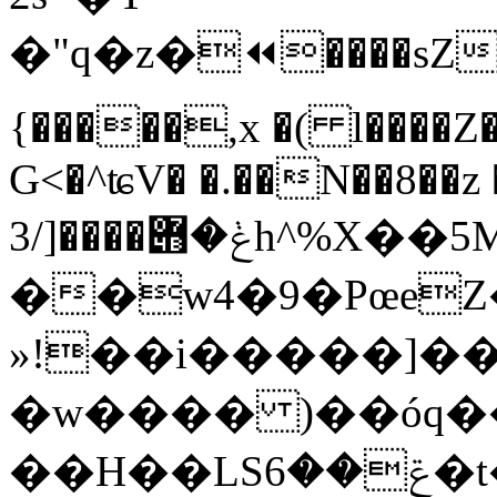
�"q�z�⏪����sZ�+
{�����,x �( l����
G<�^ʨV� �.��N��8��z �
ݟ�݋����[/3h^%X��5M��~ɀ9;���:�����¸����}
��w4�9�PœeZ
»!��i�����]��
�w���� )��óq��x��
��H��LSݝ��6�t���Ɣ�ݕ=��E��:AN�nO��ř��2�s��o�#���:+sW'`�\��U�