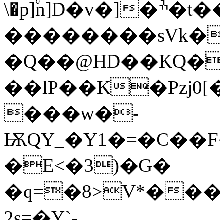
\�p]۟n]D�v�]�ׯ�t���&��
��������sVk�
�Q��@HD��KQ�
��lP��K�Pzj0
���w�-
ѬQY_�Y1�=�C��F�Xd
�E<�3)�G�
�q=�8>V*��
2s=�Y`-