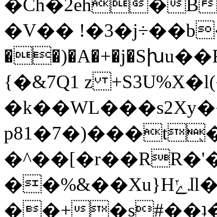
�Ch�2eh�B
�V�� !�3�j÷��b
��)�A�+�j�Sխu�
{�&7Q1 z +S3U%X�
�k��WL���s2Xy
p81�7�)���t̖�O�إ���
�^��[�r��RR�'�
��%&��Xu}Hݺɺl�������,�����,w�����n;0z���z��@��NDp�l /
��+�s#��ʇ