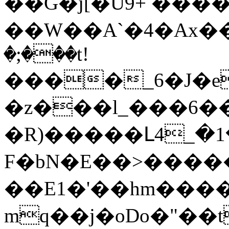
��G�j[�U9+ ���
��W��A`�4�Ax��
�;���t!
����_6�J�e
�z���l_���6�
�R)�����Լ4_�1���ڂ�΋Т�m
F�bN�E��>����
��E1�'��hm����
mq��j�oDo�"��t