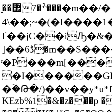
޾��ֵ���ׯ�7�m��/� OOOM!+�~
4\��;~�(�I����1�
Ґ��jC��iԠ�&�
]��ڈ6�m��S������E�e,ڤR�
ͨ�P���m[���
�I������GH
�ۡ�Թ�/)��v��y*
KEzb%1�&�z���p �