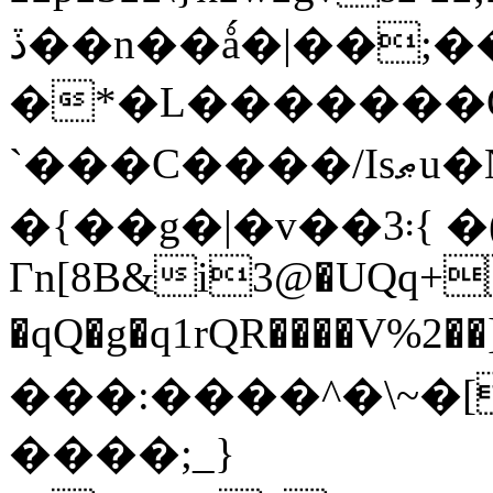
ڏ��n��ǻ�|��;���"p~Cߙ
�*�L�������O�
`���C����/Isޠu�Nb~�;��C3r�D���*|E6Iw���O�^x���X�b�����0�U�h�˽�/
�{��g�|�v��3܃{ �(αU���w�
Γn[8B&i3@�UQq+
�qQ�g�q1rQR����V%
���:����^�\~�[
����;_}