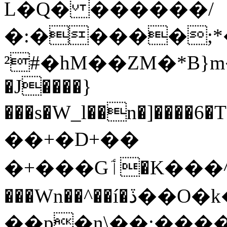
L�Q� ������/
�:�����;*�
²#�hM��ZM�*B}m
�J����}
���s�W_l��n�]����6
��+�D+��
�+���Gٲ�K���^�����:��=\��^h�_��ٝ��!f�)��0+fTV������
���Wn��^��í�ڏ��O�k�@��k�݊��d+���0�Q�a_��J��΍w���!~����;������r
��p�n\��;����