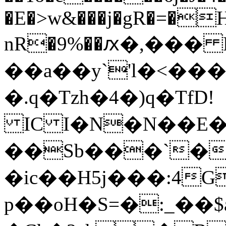
�E�>w&���j�gR�=�Hx
nR�9%��ԕ�,��� R
��a��y`'l�<��
�.q�Tzh�4�)q�TfD!
IC I�N�N��E�;
��Sb���`�
�ic��H5j���:4G
p��oH�S=�:_��