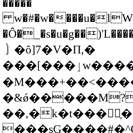
�����
w�#�w����u�lW#"ۡ�a��
�Ô�_�s�u�g��)'L������*a��ڑ
㇁�ȏ]7�V�Π,�
���[���ٳw���� ov>}et�D&����3��"��s8!
�M�
��+��<�����
�&ǿ�����M?
��,�k�t���񦨕ֶ
���sG����#�