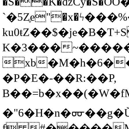
�S��K�ǆCy�S�Ο
`�5Zֶe"�x�ϟ��
ku0ŧZ��$�je�B�T+
K�3���~�����
xb�M�h�6�
�P�E�-��R:��P,
B��=b�x��(�W�f
�"6�H�n�ᡂ��g�
f #�����MOh�