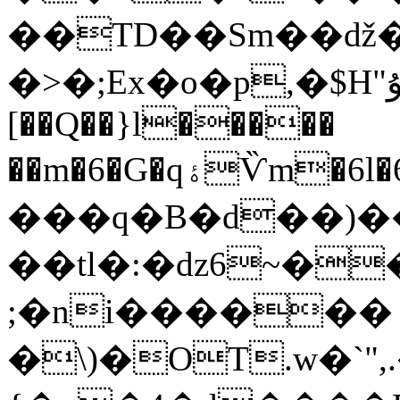
��TD��Sm��ǆ�[
�>�;Ex�o�p,�$H"ۇI����@�fK&�0����DvgG�F�܆���)Ǳ\��8�lr�"
[��Q��}l�����
��m�6�G�qۀѶm�6l�6�Lf�&G݆m�vl׶�j,��]U�Vm���6j�(ڦ �y��9��������EC� &")
���q�B�d��)��
��tl�:�dz6~��<1�C��
;�ni������
�\)�OT.w�`