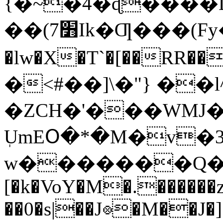
{�~�4�ɖ����D
��(7׻Ik�Ƣ���(Fy�XF�loa�E�����r��n��?l��$��[���+3�"wځW
�lw�X�T`�[��RR�
�<#��]\�"} ��
�ZCH�'���WMJ
ٖUmEՕ�*�M�v�
[�k�VoY�M�.�����
��0�s|��J⊗�M��J�]