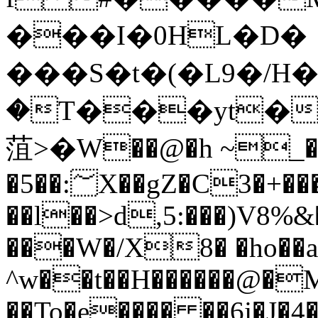
���I�0HL�D�
���S�t�(�L9�/H� H<]T��jF+
�T���yt�
菹>�W��@�h ~_��
�5��:؅X��gZ�C3�+���c�q�AS~�e�q�W���7n�7.��s�l:��a���2Q���?
��l��>d,5:���)V8%
���W�/X8� �ho��a
^w��t��H������@�M�
��To�e���� ��6j
�J�4