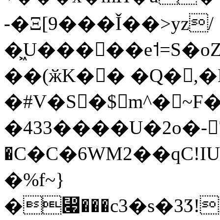
-�Ξ[9���Ǐ��>yz/
�͖U����ٍ�e˦=S�oZ'+ܣd�g�5b�P
��(ӂK� � �Q�,�
�#V�S�$m^�~F
�433����U�2o�-
�C�C�6WM2��qC!I
�%f~}
�⷇���c3�s�3Ӡ