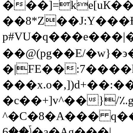
���]=ke[uК
��8*Z��J:Y���
p#VU�q���e���|�
��@(pg��Ε/�w}�϶
�|FE��:7����
���x.o�,])d+��:�
�c��+]v^��}/؉g�;��3
^�C�8�A��� q��
ݴ��6�a�Ag���|