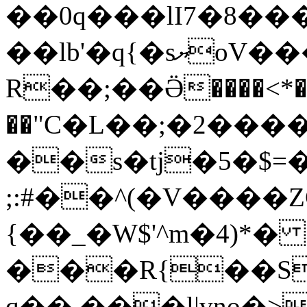
��0q���lI7�8��
��lb'�q{�sޔoV����8ܝ��Qi����T�8v���c���2
R��;��Ӛ����<*�
��"C�L��;�2����
��s�tj�5�$
;:#��^(�V����
{��_�W$'^m�4)*�
���R{��S
q��,���l|vno�>