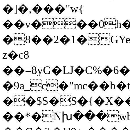
�]�,���"w{
��v���0h
�8��2�1�GYe
z�c8
��=8yG�Ǉ�C%�6
�9a_c�"mc��b�t�
��$S�$�{�X��
��*�Nխ���wb