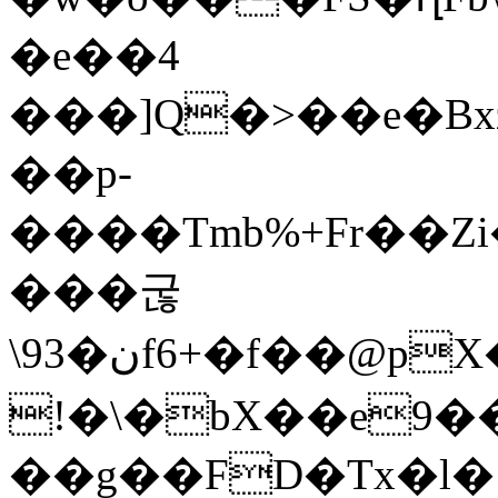
�e��4
���]Q�>��e�Bx
��p-
����Tmb%+Fr��Zi
���굲
\93�نf6+�f��@pX�QM�TM�H�is�Y��KV
!�\�bX��e9�
��g��FD�Tx�l� 