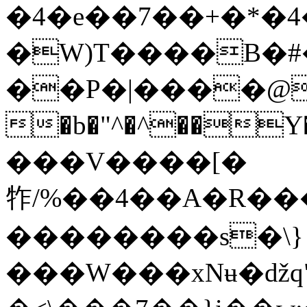
�4�e��7��+�*�4
�W)T����B�
��P�|����@ ��
�b�"^�^��
���V����[�
㸲/%��4��A�R��
��������s�\}
���W���xNʉ�ǆq"