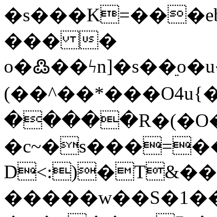
�s���K=���eb�
��� �
o�߷��ϟn]�s��ֵo�u�
(��^��*���O4u{
�����R�(�O�
�c~�s���=��̚
D<:)�T&�
�����w��S�1�