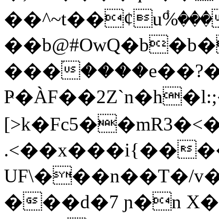
��^~t��¢uٝ%��
��b@#OwQ�b�b�
���ۛ����e��?
Ҏ�ÀF��2Z`n
�h�l:;
[>k�Fc5��mR3�<�
.<��x���i{���
UF\���n��T�/v
���d�7 ɲ�n 