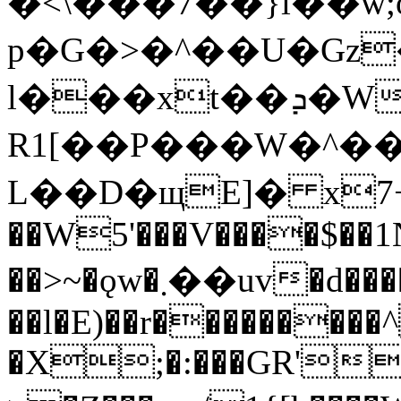
�<\���7��
}i��w
p�G�>�^��U�Gz
l���xt��ܕ�W��Orܹ���������ͷo�m~����3�+_��V�ij�(
R1[��P���W�^��
L��D�щE]� x7+\
��W5'���V����$��1N�
��>~�ǫw�܂��uv�d�������->����i
��l�E)��
r���������^
�X;�:���GR'�