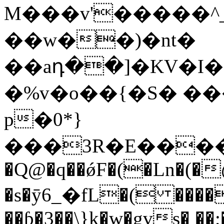
M���v'�����^
��w��)�nt�
��aդ��]�KV�Ӏ�
�%v�o��{�S� �
p�0*}
���3R�E�����
�Q@�q��ǿF�(�Ln�(�@
�s�ӯ6_�fL�( ����
��ƥ�3��\}k�w�gvs� ��;