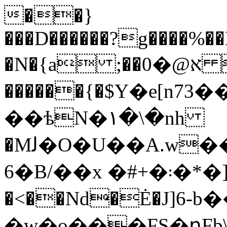
��}
���D������?g����%��
�N�{a ;��א@�0 &�� �|
������{�$Y�e[n73
��ѣN�۱�\�nh
�Mﻟ�O�U��A.w��9�*�1��b����1�6c�&��ؒ��N]Q��y>"� "?
6�B/��x �#+�܃�*�]fO/`!�
�<��Nd�Ė�J]6-
�w�o���FS�ղF