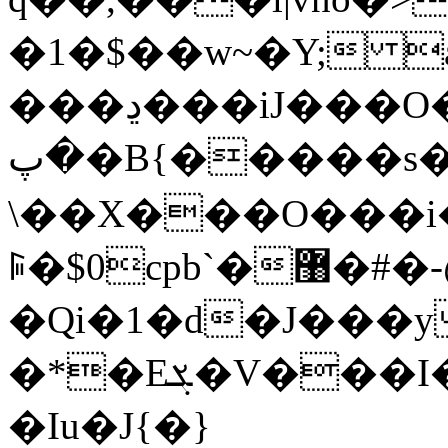
�1�$��w~�Y; 
���ڍ���iJ���O�;��׮��^o�}ؾ�|
�پ�B{�����s����!�媚
\��X���O���i
ꌕ�$0cpb`�޸�#�-@�/
�Qi�1�d�J���y
�*�Eܮ�V���I�@)��B���\�?
�Iu�J{�}