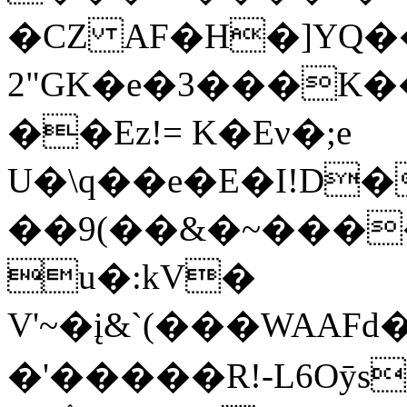
�CZ AF�H�]YQ��PHYظF�f>s��bӏC͜
2"GK�e�3���K
��Ez!= K�Eν�;e
U�\q��e�E�I!D
��9(��&�~����
u�:kV�
V'~�į&`(���WAAFd���&
�'�����R!-L6Oӯsd