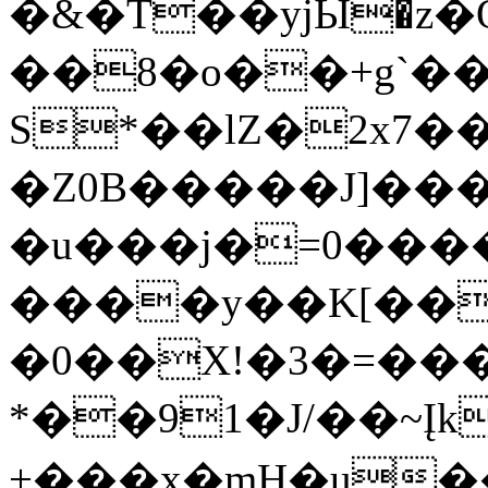
�&�T��yjЫ�z
��8�o��+g`��
S*��lZ�2x7�
�Z0B�����J]�
�u���j�=0���
����y��K[���
�0��X!�3�=�
*��91�J/��~Įk
+���x�mH�u�