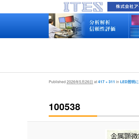
品質技術サービス TOP
故障解析・構造解析
断面研磨・加工観察・分析
表面・材料・異物・汚染分析
信頼性試験・評価
化学反応機構研究所
装置別メニュー
分析対象
装置一覧
技術資料
最新情報
分析技術者ブログ
品質技術サービス TOP
故障解析・構造解析
断面研磨・加工観察・分析
表面・材料・異物・汚染分析
信頼性試験・評価
化学反応機構研究所
装置別メニュー
分析対象
装置一覧
技術資料
最新情報
分析技術者ブログ
Published
2026年5月26日
at
417 × 311
in
LED照明
100538