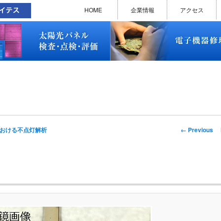
太陽光パネル検査・点検・評価
ソラメンテ
EL･PL 検査装置
EL/PL 検査装置 保守サービス
お問い合わせ
販売終了品
修理で延命できる可能性
修理のお申し込みについて
修理実績(PC)
修理実績(PC部品)
修理実績(シーケンサー)
修理実績(インバーター)
修理実績(制御ユニット)
修理実績(モーター)
修理実績(モータードライバー
修理実績(表示器)
修理実績(電源)
修理実績(マザーボード)
修理実績(基板)
修理実績(その他)
よくあるご質問
メルマガバックナンバー
お問い合わせ
HOME
企業情報
アクセス
太陽光パネル検査・点検・評価
ソラメンテ
EL･PL 検査装置
EL/PL 検査装置 保守サービス
お問い合わせ
販売終了品
修理で延命できる可能性
修理のお申し込みについて
修理実績(PC)
修理実績(PC部品)
修理実績(シーケンサー)
修理実績(インバーター)
修理実績(制御ユニット)
修理実績(モーター)
修理実績(モータードライバー
修理実績(表示器)
修理実績(電源)
修理実績(マザーボード)
修理実績(基板)
修理実績(その他)
よくあるご質問
メルマガバックナンバー
お問い合わせ
Image
← Previous
における不点灯解析
navigation