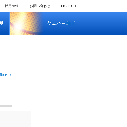
)
半導体プロセス受託加工サービス
MEMS ファウンドリーサービス
精密貫通孔加工
テスト用膜付きウェハー
評価用めっき付きシリコンウエ
研削研磨・ダイシング加工
ダイヤモンドワイヤー販売
ウェハー加工実績
ウェハー販売(Si/SOI/SiC/GaAs)
ウェハーケース販売
ICP-MS汚染分析受託サービス
TXRF汚染分析受託サービス
石英基板・ガラスウェハ加工
恋する半導体（セミコイ）
恋するパワー半導体（つよこ
ハ
い）
採用情報
お問い合わせ
ENGLISH
)
半導体プロセス受託加工サービス
MEMS ファウンドリーサービス
精密貫通孔加工
テスト用膜付きウェハー
評価用めっき付きシリコンウエ
研削研磨・ダイシング加工
ダイヤモンドワイヤー販売
ウェハー加工実績
ウェハー販売(Si/SOI/SiC/GaAs)
ウェハーケース販売
ICP-MS汚染分析受託サービス
TXRF汚染分析受託サービス
石英基板・ガラスウェハ加工
恋する半導体（セミコイ）
恋するパワー半導体（つよこ
ハ
い）
Next →