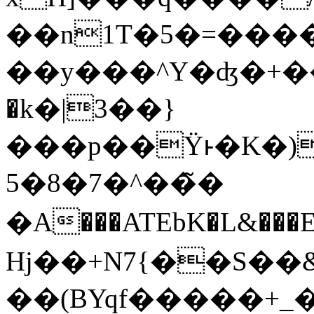
��n1T�5�=���
��y���^Y�ʤ�+��!
�k�|3��}
���p��Ϋͱ�K�)�f
��^�7�8�5�̃
�A���ATEbK�L&���E
Hj��+N7{��S��
��(BYqf�����+