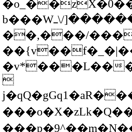
�o_��zX�0��
b���Wص��������[/\ߺ��(�������°�e'�/
��,���/���
��{v��f�_�|�
�v*���L��

j�qQ�gGq1�aR���[f94��]��ЙɆ����4�f��
���o�X�zLk�Q��t
���p�9^��m�N���ڛw6���Ӿ�p�'G�JY��ܔ,��׿h