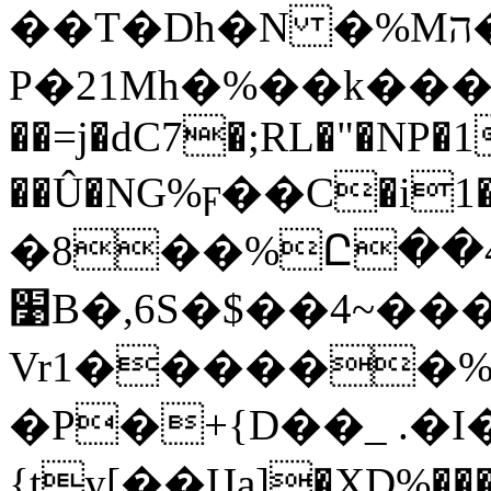
��T�Dh�N �%Mה��i"��-E��&�3
P�21Mh�%��k���U
��=j�dC7�;RL�"�NP
��Û�NG%ϝ��C�i1�j
�8��%Ը��4Կ
׹B�,6S�$��4~���Y*`����DN����dXG+����v�*)�>@��"����Q���
Vr1������%
�P�+{D��_ .�
{ty[��Цa]�XD%���