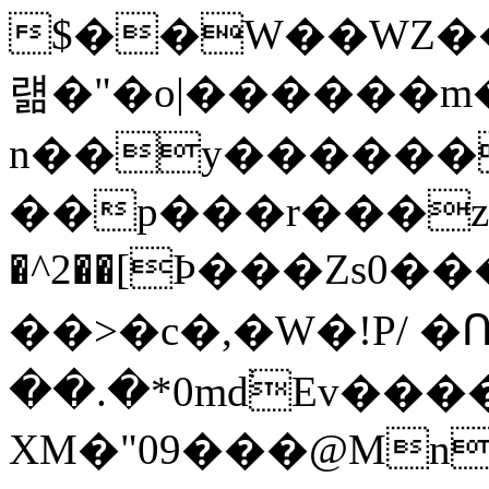
$��W��WZ���
럚�"�o|������m
n��y�������
��p���r���zh���B`n
�^2��[Ϸ���Zs
��>�c�,�W�!P/ �
��.�*0md֔Ev��
XM�"09���@Mn