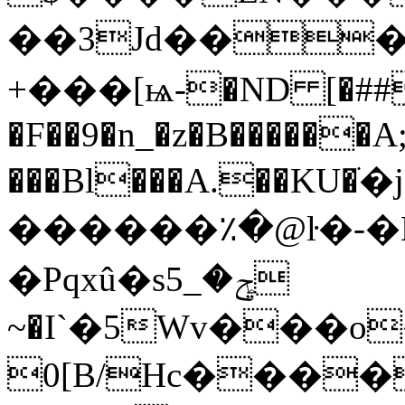
��3Jd���A�
+���[ѩ-�ND [�##
�F��9�n_�z�B������A
���Bl���A.��KU�
������٪�@ŀ�-�L�
�Pqxû�sݯ�_5
~�I`�5Wv���
0[B/Hc������9,��+�{ͺf�I�Ji@�؂�4t��