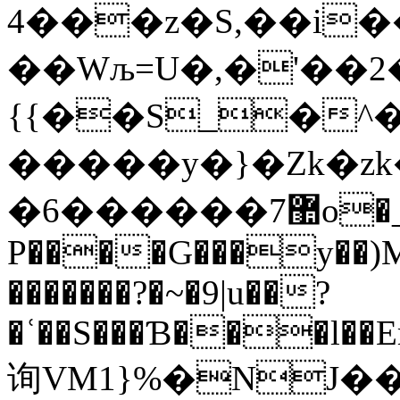
4���z�S,��i�� �1'N�0_C�ӓ+�GTPp��`6�ܠ
��Wљ=U�,�'��
{{��S_�^����
�����y�}�Zk�z
�6������7޺o�_��JUn��4�9�d
P����G���y��)M 
�������?�~�9|u��?
�ʿ��S���Ɓ���l��
询VM1}%�NJ�