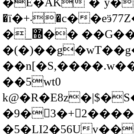
�E�AK`�ˊy�Nцb
�ї�+܁�c��eӭ77Z�n������ق��s_�|
�_޽�� ��G��=A��!
�(�)��g�wT��g�l~ܫоb=
��n[�S,����.w�
��5wt0
k@�R�E8z�|$�
�9�3�+2����
�5�LI2�56Uv��