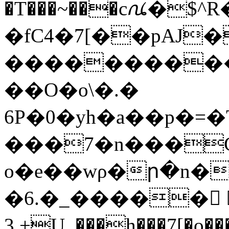
�T���~���cꪄ�$^
�fC4�7[��pAJ�
����������
��O�o\�.�
6P�0�yh�a��p�=
���7�n���C
o�e��wρ�ր�n�iAS�ٻ�b���܄��v���lY�%��i
�6.�_����� ٌ
3,+U_���h���7[�o���Vk