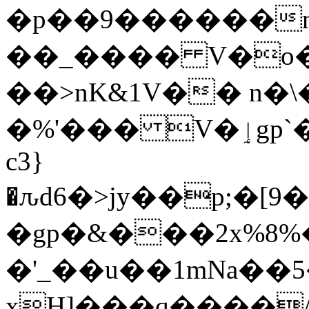
�p��9������n
��_���� V�o��������G�<
��>nK&1V�� n�
�%'��� V�ٳgp`��20�g7����Qԁ�Lh5Y
c3}
�ԉd6�>jy��p;�
�gp�&���2x%8
�'_��u��1mNa��5
xH]���q����/