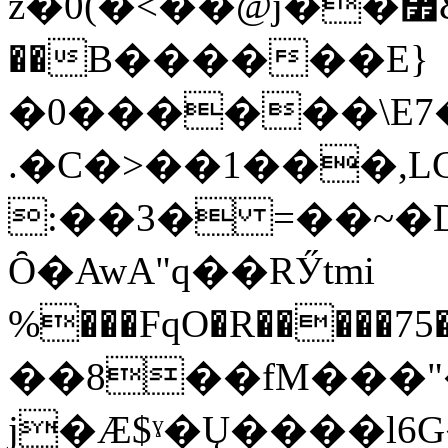
z�0(�<��@j��៿&<�
��B������E}
�0������\E7�
.�C�>��1���,LC��bFO�*�X�SN�����a����ٳp��h�R�h�)Ag
:��3� =��~�
Ȏ�AwA"q��RӲtmi
%���FqO�R�����75����
��8��fM���"
j�Æ$ˠ�Ų����l6G