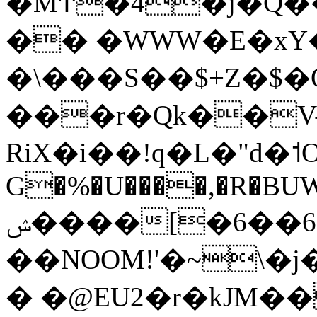
�MͲ
�4�j�Q�
�� �WWW�E�xY�/
�\���S��$+Z�$�
���r�Qk��V
RiX�i��!q�L�"d�
G�%�U����,�R�BUW
ݾ����[�6��6�km|�/
��NOOM!'�~\�j
� �@EU2�r�kJM�