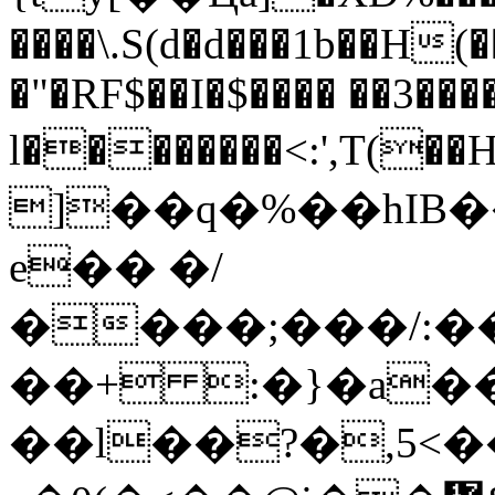
����\.S(d�d���1b��H
�"�RF$��I�$���� ��3���
l��������<:',T(�
]��q�%��hIB
e�� �/
����;���/:�
��+ :�}�a�
��l��?�,5<