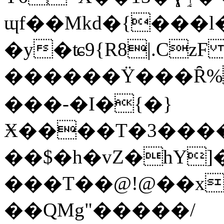
ɰf��Mkd�{���l�J
�y�ʨ9{R8|.Cz
������Ϋ���Ȓ%
���-�I�{�}
Ӿ����T�3����
��$�h�vZ�hY]
���T��@!@��x\
��QMg"�����/