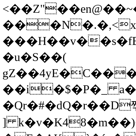
<��Z"��en@��
���N�.�,<
���H��v��s�fB2
�u�S��(
gZ��4yE�C��
��i�$�P�_ a
�Qr�#�dQ�r��D쩪
] k�v�K48�m��)��e6�Êvב*