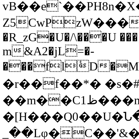
vB��e`��PH8n�
Z5CwPzW���
�R_zG�U�/\���U ��
m&A2�jL=�-
���flٝD�M
�r��f��*� �s�
��m��Cظ1���mc@æ��e2[69��6l\�خ��j$�5���d��f%��E_�4da�3��1��������a�r�D$�A�?
�[H���Q0��U�Ն�
_��Lφ�C��'&�