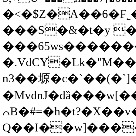
�<�$Z�A��6�F
���S�&�t�y �
���65ws�������q
�.VdCY�Lk�"M�
n3��塬�c�`��(�`]
�MvdnJ�dȁ���w[
꒢B�#=�h�t?�X��v
Q��I��w]���