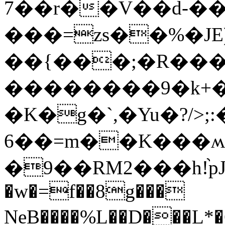
7��r��V��d-�
���=zs��%�
��{���;�R��
��������9�k+��
�K�g�`,�Yu�?/>;
6��=m��K���ʍ
�9��RM2���h!֨p
�w�=f��8g���
NeB����%L��D���L*�G8E3�N