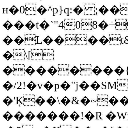
н�0�^p}q:� ;��
���t�`"408�+
��L����t
�\[
��������{
�/2!�v�p�"j��SM
�'Ķ��\�&�~��
�������!�R �Wf