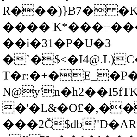
R���)}B7� �K
���� K*���+��
��i�31�P�U�3
�`�$<�I4@.L)C�
T�r:�+�E_�P�
N@y
'n�h2��I5fT
�'�L&�O£�,��
���2Č$db"D�AR