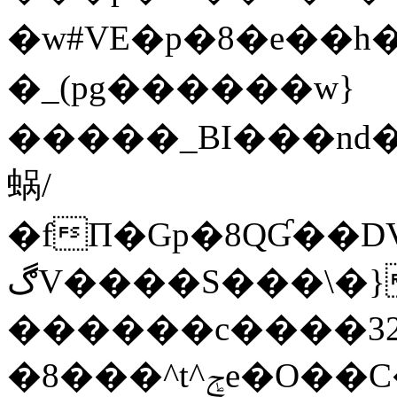
�w#VE�p�8�e��h�r
� _(pg������w}
�����_BI���nd�ʆ�s
蜗/
�fΠ�Gp�8QƓ��DV���Y�����
ڰV����S���\�}
������c����32
�8���^t^ݮe�O��C� ��(z��h��$�v$�