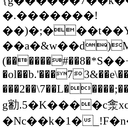
{g������7��k�
�.�������!
��)�;���t��
��a�&w��d)MŲ�����ۯ^�6�T��[���Č��P\�e��,x
(������#��8�*Ѕ
�ol��b.'���73&��e\
���2��\7��L�����;��ڳw�z�mϭ�.�=��"��%N�%��=�����d��2�:*
g㔤.5�K����c淾xc
�Nc��k�1�_!F�n