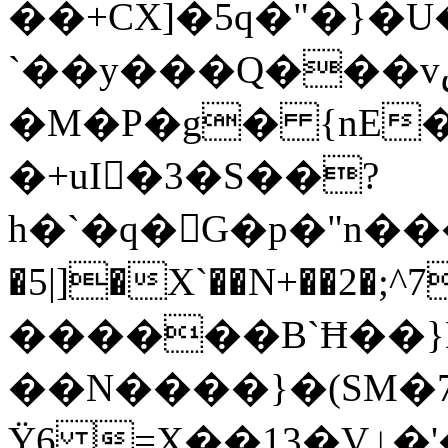
��+CX]�5q�"�}�U
`��y���Q���vښ@��u���K޳�<�_>
�M�P�g� {nE�
�+uI�3�S��?
h�`�q�G�p�"n���:�Mۻf�S'g��qb/mu \��H���p(�
�5|]�X`��N+��2�;^
������B`Ħ��}E
��N����}�(SM�7
Ϋ6 =X��13�Ɣٳ�'�S����3'O��E��4kѳ3U�7-