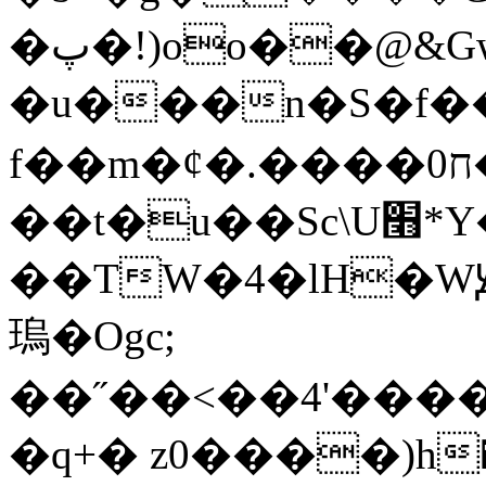
�پ�!)οo��@&Gw�G�
�u���n�S�f��
f��m�ȼ�.����ח0��tCW4˜��TX�Vŵz�\j�t
��t�u��Sc\U׫*Y�c+�p����n�^��Y,�z��
��TW�4�lH�WԬ
瑦�Ogc;
��˝��<��4'����
�q+� z0����)h�òn�