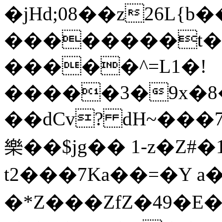
�jHd;08��z26L{
��������t��{
�����^=L1�!
�����3�9x�8��߫
��dCv? dH~���7�
樂��$jg�� 1-z�Z#�
t2���7Ka��=�Y a
�*Z���ZfZ�49�E�