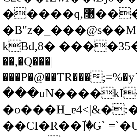
�����q,޸���HLN�m��DdX�3�kz;tq�s4�^�֯����|
�B"z�_���@s��M�x
kBd,8� ����3
��,�Q���|
���P�@��TR���;
���uN����kI
�o���H_ɐ4<|&�:
��CI�R��ٝ]�G` =`�