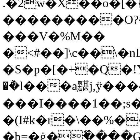
.�2w�X��o�[
���������O?
���V�%M��
�<#��]\c��\�n
�S�p�[�+�Q�!Y_
�݅�l���a黮j,ÿ���
���I����1��;
�(I#k�r�\��%�
�b=�ġ�ٗ����