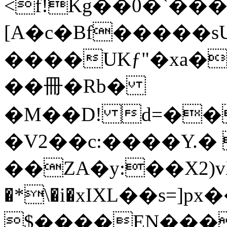
<f!Kg��0�`�
[A�c�Bf�����sU
����UKƒ"�xa�
��冊�Rb�
�M��D! d=��
�V2��c:����Y.� 
��ZA�y:��X2)vX
�*\�i�xIХL��s=]px��R�ߐ��o!t��� Rt)��
$����EN���