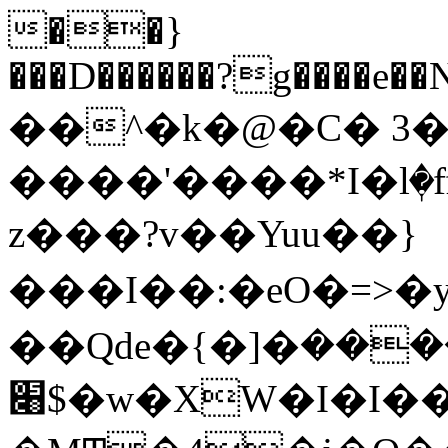
��}
���D������?g����e��N7
��^�k�@�C� 3�
����'����*I�lٖ�
z���?v��Yuu��}
���I��:�eO�=>�
��Qde�{�]�ܫ��,����
׈$�w�XW�I�I��ȓ'~�m