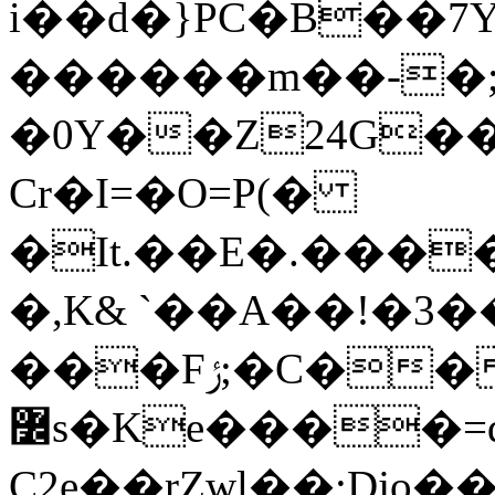
i��d�}PC�B��7Y
������m��-�
�0Y��Z24G��
Cr�I=�O=P(�
�It.��E�.���
�,K& `��A��!�3�
���Fݬ;�C���n�d�E�AXH�t�P�a��3Feɟ`u�wO�z����N{dH���x�g�/
߼s�Ke����=q�o���)a�y�^��
C2e��rZwl��:Djo�