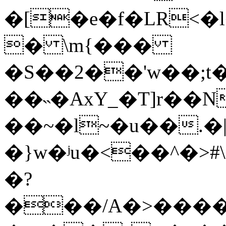
�[�e�f�LR<�
� \m{���
�S��2��'w��;t�
��˵�AxY_�T]r��
��~�l~�u��.�
�}w�ʲu�<��^�>#
�?
���/A�>����l