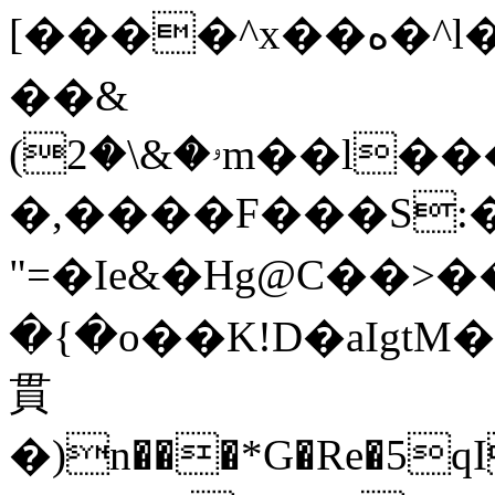
[����^x��ه�^l����Ǘ�>����ݺx~�W^�q~����z̍�l�n�p�}
��&
(ۥ�&\�2m��l����`�C�E�)�o��/
�,����F���S:��]
"=�Ie&�Hg@C��>�
�{�o��K!D�aIgt
貫
�)n���*G�Re�5qI