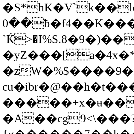
�S*hK�V`k��
0��ƀ�f4��K��
`Ќ>�I%S.8�9�)
�yZ���[a�4x�
�zW�%$����9�
cu�ibr�@��h�t���Dگ�߹�����
�����+x�ʉ��
�A��cg9<\��