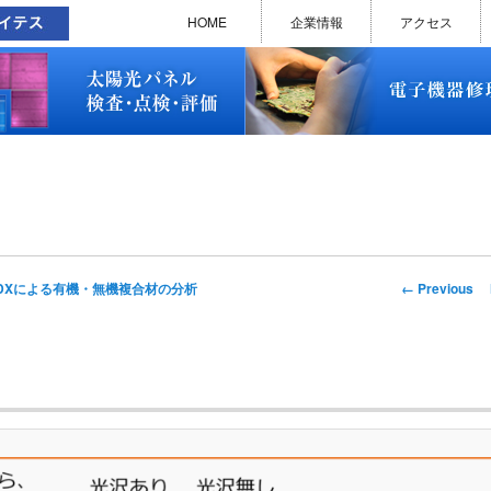
太陽光パネル検査・点検・評価
ソラメンテ
EL･PL 検査装置
EL/PL 検査装置 保守サービス
お問い合わせ
販売終了品
修理で延命できる可能性
修理のお申し込みについて
修理実績(PC)
修理実績(PC部品)
修理実績(シーケンサー)
修理実績(インバーター)
修理実績(制御ユニット)
修理実績(モーター)
修理実績(モータードライバー
修理実績(表示器)
修理実績(電源)
修理実績(マザーボード)
修理実績(基板)
修理実績(その他)
よくあるご質問
メルマガバックナンバー
お問い合わせ
HOME
企業情報
アクセス
太陽光パネル検査・点検・評価
ソラメンテ
EL･PL 検査装置
EL/PL 検査装置 保守サービス
お問い合わせ
販売終了品
修理で延命できる可能性
修理のお申し込みについて
修理実績(PC)
修理実績(PC部品)
修理実績(シーケンサー)
修理実績(インバーター)
修理実績(制御ユニット)
修理実績(モーター)
修理実績(モータードライバー
修理実績(表示器)
修理実績(電源)
修理実績(マザーボード)
修理実績(基板)
修理実績(その他)
よくあるご質問
メルマガバックナンバー
お問い合わせ
Image
← Previous
とEDXによる有機・無機複合材の分析
navigation