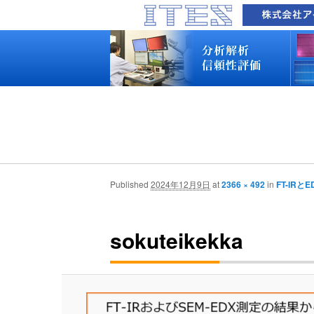
品質技術サービス TOP
故障解析・構造解析
断面研磨・加工観察・分析
表面・材料・異物・汚染分析
信頼性試験・評価
化学反応機構研究所
装置別メニュー
分析対象
装置一覧
技術資料
最新情報
分析技術者ブログ
品質技術サービス TOP
故障解析・構造解析
断面研磨・加工観察・分析
表面・材料・異物・汚染分析
信頼性試験・評価
化学反応機構研究所
装置別メニュー
分析対象
装置一覧
技術資料
最新情報
分析技術者ブログ
Published
2024年12月9日
at
2366 × 492
in
FT-IR
sokuteikekka