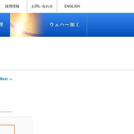
)
半導体プロセス受託加工サービス
MEMS ファウンドリーサービス
精密貫通孔加工
テスト用膜付きウェハー
評価用めっき付きシリコンウエ
研削研磨・ダイシング加工
ダイヤモンドワイヤー販売
ウェハー加工実績
ウェハー販売(Si/SOI/SiC/GaAs)
ウェハーケース販売
ICP-MS汚染分析受託サービス
TXRF汚染分析受託サービス
石英基板・ガラスウェハ加工
恋する半導体（セミコイ）
恋するパワー半導体（つよこ
ハ
い）
採用情報
お問い合わせ
ENGLISH
)
半導体プロセス受託加工サービス
MEMS ファウンドリーサービス
精密貫通孔加工
テスト用膜付きウェハー
評価用めっき付きシリコンウエ
研削研磨・ダイシング加工
ダイヤモンドワイヤー販売
ウェハー加工実績
ウェハー販売(Si/SOI/SiC/GaAs)
ウェハーケース販売
ICP-MS汚染分析受託サービス
TXRF汚染分析受託サービス
石英基板・ガラスウェハ加工
恋する半導体（セミコイ）
恋するパワー半導体（つよこ
ハ
い）
Next →