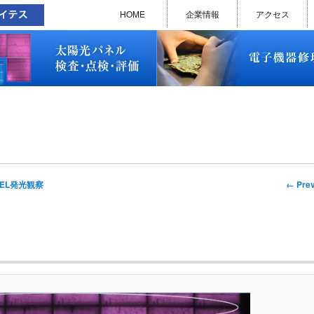
太陽光パネル検査・点検・評価
ソラメンテ
EL･PL 検査装置
EL/PL 検査装置 保守サービス
お問い合わせ
販売終了品
修理で延命できる可能性
修理のお申し込みについて
修理実績(PC)
修理実績(PC部品)
修理実績(シーケンサー)
修理実績(インバーター)
修理実績(制御ユニット)
修理実績(モーター)
修理実績(モータードライバー
修理実績(表示器)
修理実績(電源)
修理実績(マザーボード)
修理実績(基板)
修理実績(その他)
よくあるご質問
メルマガバックナンバー
お問い合わせ
HOME
企業情報
アクセス
太陽光パネル検査・点検・評価
ソラメンテ
EL･PL 検査装置
EL/PL 検査装置 保守サービス
お問い合わせ
販売終了品
修理で延命できる可能性
修理のお申し込みについて
修理実績(PC)
修理実績(PC部品)
修理実績(シーケンサー)
修理実績(インバーター)
修理実績(制御ユニット)
修理実績(モーター)
修理実績(モータードライバー
修理実績(表示器)
修理実績(電源)
修理実績(マザーボード)
修理実績(基板)
修理実績(その他)
よくあるご質問
メルマガバックナンバー
お問い合わせ
Imag
← Prev
EL発光観察
naviga