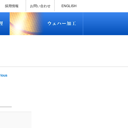
)
半導体プロセス受託加工サービス
MEMS ファウンドリーサービス
精密貫通孔加工
テスト用膜付きウェハー
評価用めっき付きシリコンウエ
研削研磨・ダイシング加工
ダイヤモンドワイヤー販売
ウェハー加工実績
ウェハー販売(Si/SOI/SiC/GaAs)
ウェハーケース販売
ICP-MS汚染分析受託サービス
TXRF汚染分析受託サービス
石英基板・ガラスウェハ加工
恋する半導体（セミコイ）
恋するパワー半導体（つよこ
ハ
い）
採用情報
お問い合わせ
ENGLISH
)
半導体プロセス受託加工サービス
MEMS ファウンドリーサービス
精密貫通孔加工
テスト用膜付きウェハー
評価用めっき付きシリコンウエ
研削研磨・ダイシング加工
ダイヤモンドワイヤー販売
ウェハー加工実績
ウェハー販売(Si/SOI/SiC/GaAs)
ウェハーケース販売
ICP-MS汚染分析受託サービス
TXRF汚染分析受託サービス
石英基板・ガラスウェハ加工
恋する半導体（セミコイ）
恋するパワー半導体（つよこ
ハ
い）
e
ious
tion