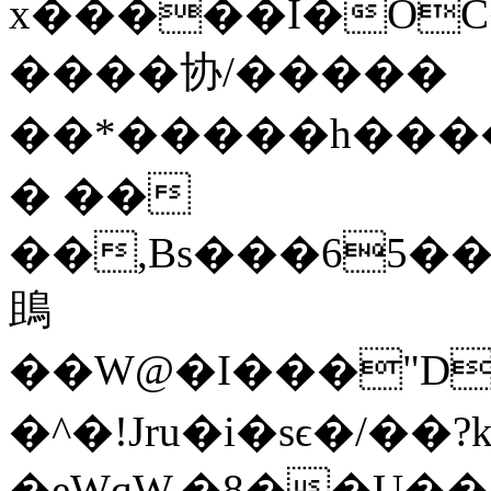
x�����Ĭ�OC
����协/�����
��*�����h�
� ��
��,Bs���65��
鴡
��W@�I���"D
�^�!Jru�i�sϵ�/��?
�eWqW,�8��U�