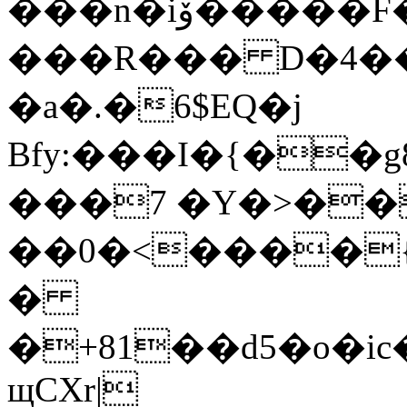
���n�iۆ�����F�
���R��� D�4���;O�0H��ٲa*��MIQ�V�
�a�.�6$EQ�j
Bfy:���I�{��g8�(�H���3P
���7 �Y�>��
��0�<����{}
�
�+81��d5�o�ic
щCХr|