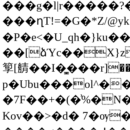
���g�l|r�����?�
���ղT!=�G�*Z/@y
�P�e<�U_qh�}ku
��[ձΎc��X}z
箰[䑶��I�̳֣���r]�
p�Ubu���ol^��
�7F��+�(�͗%�N
Kov��>�d� 7�ѹ�