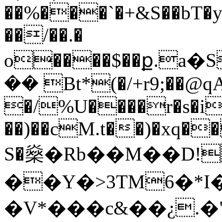
��%���`�+&S��bT
��/��.�
o����$��ք.a�
�� Bt*(�/+r9;��@q
�/%U����r�s�i
��)��cM.t��
)�xq�
S�燊�Rb��M��D!
��Y�>3TM6�*
�V*���c&��¿.�