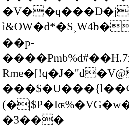
�V��q���D�j�
ì&OW�d*�S˲W4b�
��p-
����Pmb%d#��H.7x�ؤ]#ub%�(��I�"A!v���ղ$��t]3r�Qk8�
Rm؜e�[!q�J�"d�V@ �Ғ�
���$�U���{l��
(�|$P�Iɶ%�VG�
�3���