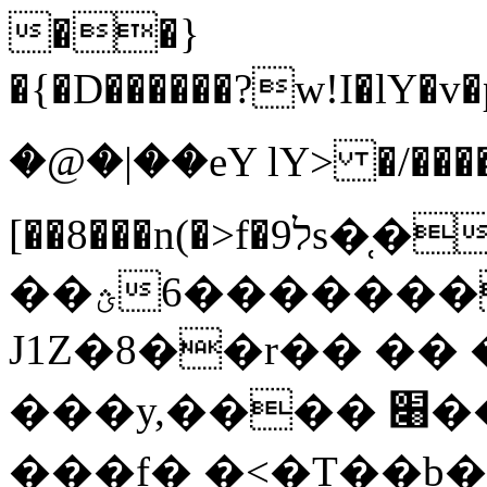
��}
�{�D������?w!I�lY�v�pK�.�O����ٽO�
�@�|��eY lY> �/���
[��8���n(�>f�ל9s�̜�?
��ؿ����6���y��Z���r'��s�2SI.�)�9�l3�i�^��-
J1Z�8��r�� �� 
���y,���� ׈��w��'�$�"�\�c�恶
���f� �<�T��b