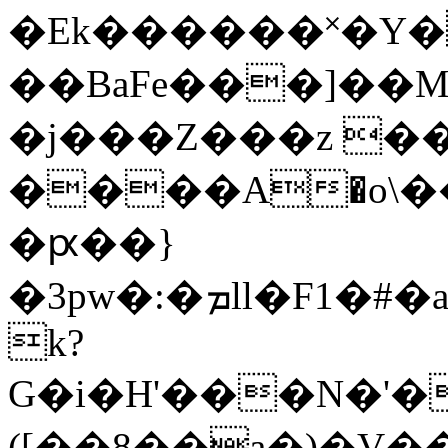
�Ek������˟�Y
��BaFe���]��M�
�j���Z���z 
����А�o\
�ԗ��}
�3pw�:�ܡll�F1�#�a���D���Jk���k_�LG��L���3iۏ�)U_"�ݏ�k�Š
k?
G�i�H'���N�'�
([��8��a�)�V