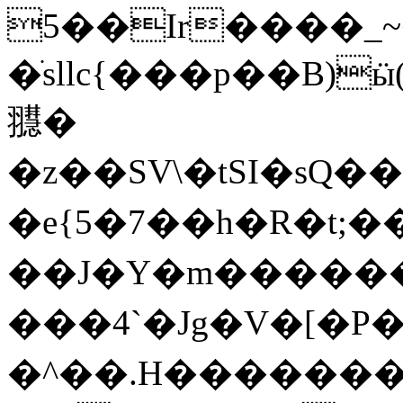
5��Ir����_
�ֹsllc{���p��B)
䎚�
�z��SV\�tSI�sQ
�e{5�7��h�R�t;��
��J�Y�m�������
���4`�Jg�V�[�P
�^��.H�������_