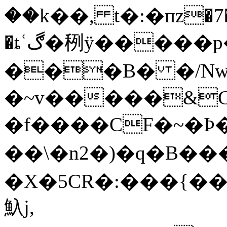
��k��, t�:�пz�7
�ȶʿڰ�䅀ӱ�����p�ach���Xt�B
���B� �/Nwy
�~v�����&Gp
�f����CF�~�Ϸ�2
��\�n2�)�q�B��
�X�5CR�:���{���
魞j,