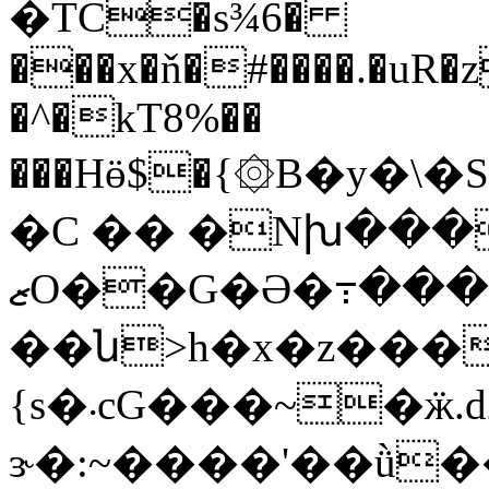
�TC�s¾6�
���x�ň�#����.�uR�
�^�kT8%��
���Hӫ$�{۞B�y�\
�C �� �Nխ���wb�2 ߍ.�
ޒO��G�Ə�߹���+w��0�\��
��ն>h�x�z���
{s�܁cG���~�ӝ.d2Q���˦!ך&�cY�
ɝ�:~����'��ǜ