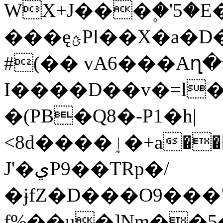
WX+J���۪�'5�
���ęؿPl��X�a�D�D��n����jJ�Z�t
#(�� vA6���Aղ
I����D��v�=l�
�(PB�Q8�-P1�h|
<8d����ٳ�+a���r����eY�H�6�ٳ'�"�G�`�k��4����3<���f�
J'�يP9��TRp�/
�ɉfZ�D���O9���
f%��u�]Nm��5