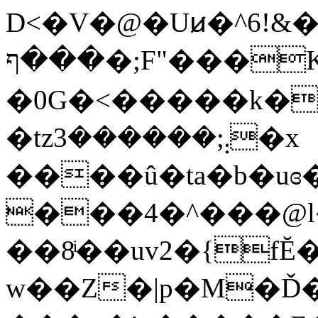
D<�V�@�Uꞹ�^6!&�
���ף�;F"���K ���p�N�B�^=
�0G�<�����k�
�tz܄;������3�x
����û�ta�b�u
���4�^���@l�
��8ͥ��uv2�{fĔ
w��Z�|p�M�Ď