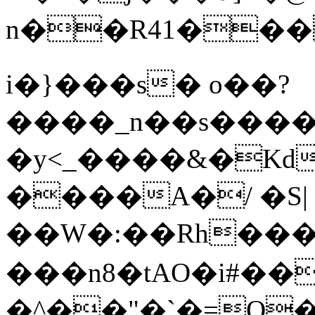
n��R41���ѓ�����
i�}���s� o��?
����_n��s����
�y<_����&�Kd�&��
����A�/ �S|
��W�:��Rh��
���n8�tAO�i#��
�^��"�`�=Q��