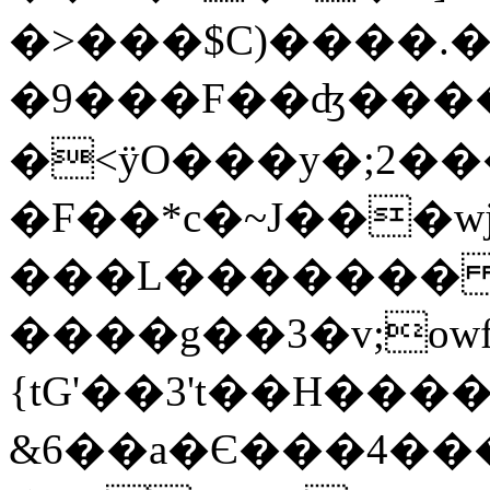
�>���$C)����.
�9���F��ʤ������8
�<ӱO���y�;2�
�F��*c�~J���
���L������� ��
����g��3�v;owf��NM��1��;
{tG'��3't��Н����3=wdR�N�߼OR5wtV�N��Q���L
&6��a�Є���4���v�p