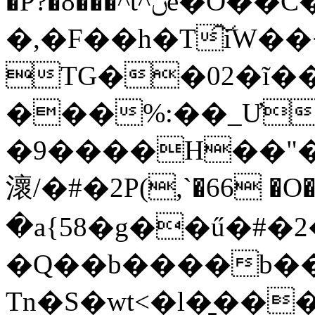
�P?�8���^t^ݩe�O��C�
�,�F��h�T͠iW��
TG��02�ĩ��
���%:��_Ư`�O
�9����H��"�
瀤/�#�2P(,`�66 �O
�a{58�g��ű�#
�Q��b����b����
Tn�S�wt<�l�̱��