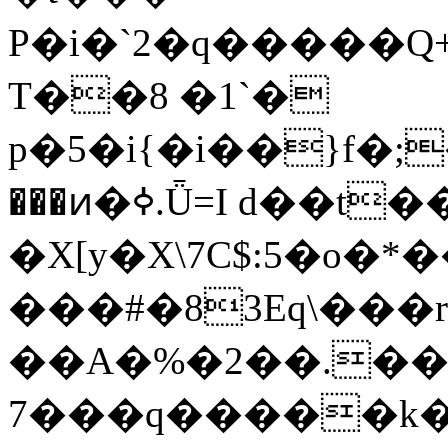
P�i�`2�q�����Q+&
T��8 �1`�
p�5�i{�i��}f�;
���ͷ�ߦ.Ǖ=I d��t��ڜ�.�E-
�X[y�X\7С$:5�o�
���#�83Eq\���
��A�%�2��.��
7���q�����k��5\�����?]