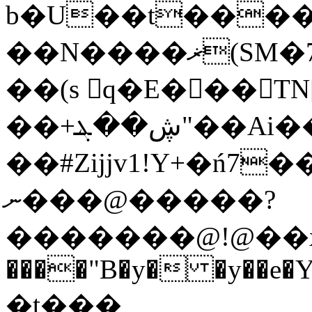
b�U��t����
��N����ޜ(SM�74��A/;$�БLί6�=X�+q+��ՙ3�ǵ�s����O��E�Ѵj�g��v=aْiO����2�8��3�*���u���%t�i�Ek
��(s q�E���
��+ڜ��ܔ"��Ai��S�N=
��#Zijjv1!Y+�
ń7�
ނ���@�����?
�������@!@��x
����"B�y� �y��e�Y 
�t���