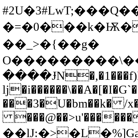
#2U�3#LwT;���Q
�=�0���k�Ѭ�
��_>�{��g�
O���������\��
����ɈN�,�1���f)F
lj�i������\��A�[�I�G`�
���3�U�bm��k� /x
���@��>u'������X��
��lJ:�>�L�%]G