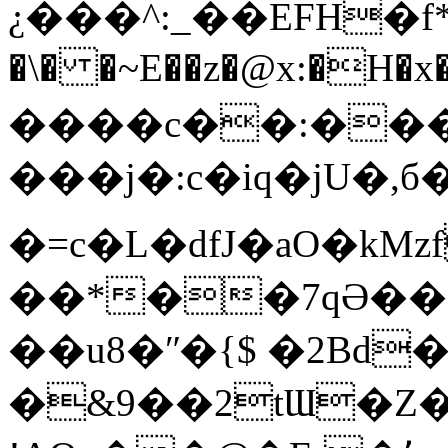
¿���^:_��EFH�f*F
�\� �~E��z�@x:�H�x����
����c��:���6�(w
���j�:c�iq�jU�
�=c�L�dfJ�aO�k
��*��7qӘ��
��u8�ʺ�{$ �2B
�&9��2tƜ�Z�