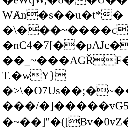
WȺn�s��u�t*�
�\���~����c
�nC4�7[��pAJc�
��_~���AGŘF
T.�wY}
�>\�O7Us��;�~���˭���ݹkp�����cΉ�
���/�]�����vG5�
�~��]"�([Bv�0