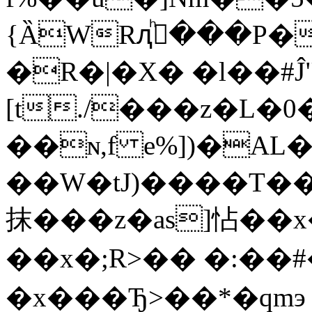
{ȀWRԯ؇ͪ���P
�R�|�X� �l��#Ĵ
[t./���z�L�0
��ɴ,f e%])�AL�
��W�tJ)����T��
抹���z�as]怗��x�F�j
��x�;R>�� �:��#
�x���Ђ>��*�qmэ