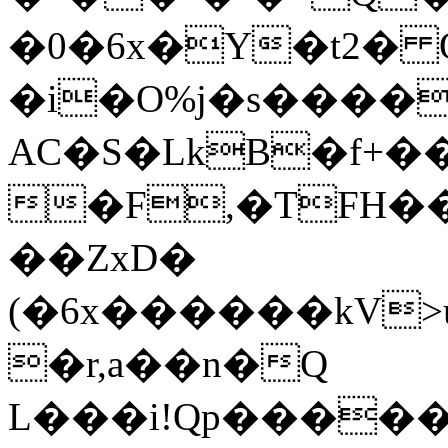
�0�6x�Y�t2� 
�i�O%j�s����
AC�S�LkB�f+
�F,�TFH��
��ZxD�
(�6x������kV>
�r,a��n�Q
L���i!Qp����� 