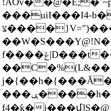
!AOv��@�E;�٬~p�N�H�G�
���uiI���I4-b�
צ����}V=")���Ӏ�#93s��_�7$g���e4:ӿ�`o�/
��W�S���Y@!N��
f����ݝ|D���t��=�ب���0Hg���NG|
��C�%(L&��
j�{��h�{���Ǎ�о����rM�rs\�و��'
���ݷ����h���Ս�6�+�j�:cy&����f�7n����Wӊ!7qȘI�L��Mߜ�[�{����?
f4�ƙ�j���մ]S�@