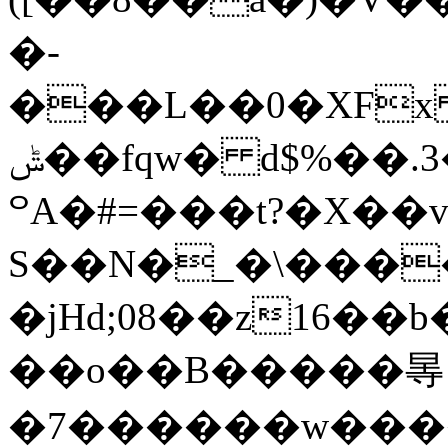
�-
���L��0�XFx 
ݰ��fqw� d$%��.3��1R���6)�o�B��rk��;7����i���� fT
꒪A�#=���t?�X��v
S��N�_�\�����
�jHd;08��z16�
��o��B�����㫭
�7������w���