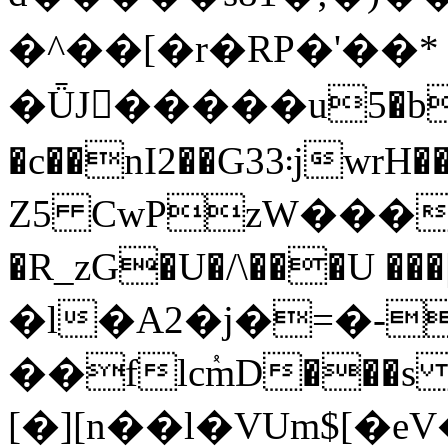
�^��[�r�RP�'��* 
�ǕJ�ّ����u5�b
�c��nI2��G33܃jwrH����vd"���;�Ѳ!0�`("�|,�M��++��7��p���
Z5 CwPzW���
�R_zG�U�/\���U 
�l�A2�j�=�-
��flcٝmD���s 6j���r����س�Y�l��G5���U��f[l��G�
[�][n��l�VUm$[�eV�