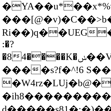
�YA��u*��x*
���[@�v)�C��˃b
Ri��)q��UEG
:�?
�84����K�ݭ��Vi'"����Bjg�Նo���V�/f�i�V*��|
����s?f�^!6 S��
�W4rz�LUj�b@�
�ih8���������/
d�����s81�;�)��̙:t̖�K