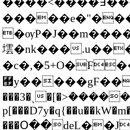
����<����߃���ˁ f�
�����e�"���
�ѹP�J��m���
墵�nk���.u���
�c�,�5+O�F
﾿y�����gF���
���3�ˏ�[�>ܶ����
p[���D7y�q{��u��kW�m
���Օ��deL��J