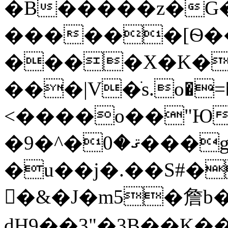
�B�����z�G��-8N4=
������[Ѳ��
����X�K��
���|V�ֹs.o�=
<����o��"Юu
�ޤ�0�^�9���gI���K�
�u��j�.��S#�I
�&�J�m5�詹b
dH9��3"�3B��K��,