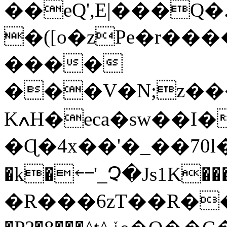
��eQ',E|���Q�
�([o�zPe�r����1��
����
���V�Ν;z�
KߍH�eca�sw��I�%X�~����e�ܸ�~����oo�vytfG1bo��n�ef���G7̎&��y�'�ѧ����_~���'[�s[*�7��ٰաB�D
�Ɋ�4x��'�_��7
�k
�⤌'_Չ�Js1K�������|
�R���6zT��R��g�\��̈́nZ�%ڰV��ғ�