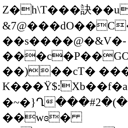
Z�h\T��
�訣��u
&7@���dO��C
��s����@�&V�-
���c�P��GO�
��)��cT� ��
K���Ÿ$݃:Xb��f�a��
�~�}Ղ���#2�(�
��wɞ�