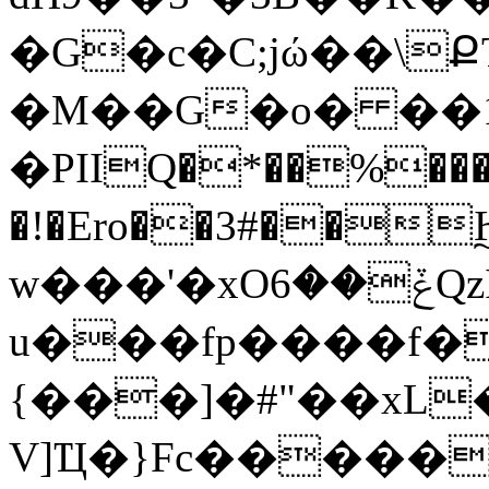
�G�c�C;jώ��\ՔT
�M��G�o� ��1��]:پ`$:
�PIIQ�*��%���
�!�Ero��3#��
w���'�xOݞ��6QzIX���IX=?
u���fp����f�'�Q�[
{���]�#"��xL
V]Ҵ�}Fc�����