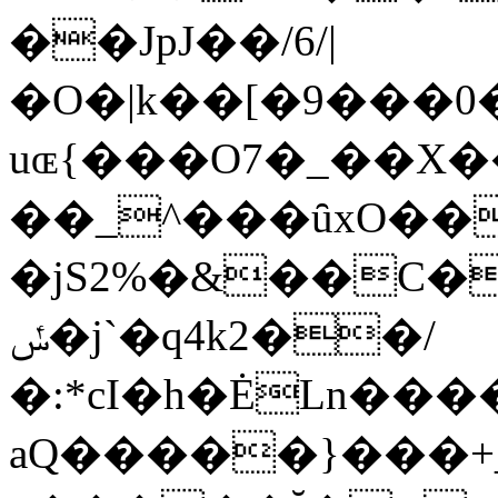
��JpJ��/6/|
�O�|k��[�9���0
uɶ{���O7�_��X
��_^���ȗxO���t���"ɤ
�jS2%�&��C�
ݽ�j`�q4k2��/
�:*cI�h�ĖLn����
aQ�����}���+