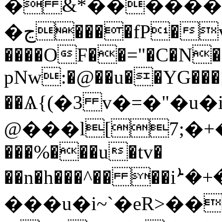
� &*������
�ڃ����fP�vf�&�7��
����OF��="�C�N�!
pNw:�@��u��YG���
��Ѧ{(�3 v�=�"�u�iN
@���l[7;�+�ӱ�
���%���u�tv�
��n�h���^�� ��iܑ
���u�i~`�eR>���x�x