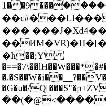
1��9���۬����
��c#���LI���
��� ���J�Xd4���
��ИM�VR)�H�[�
�һ��;Y'
�==�7\��lH��W���*�
�.�S��W�i��__?��V
�G�u�/Q[���S"�p+
��(�@<�����