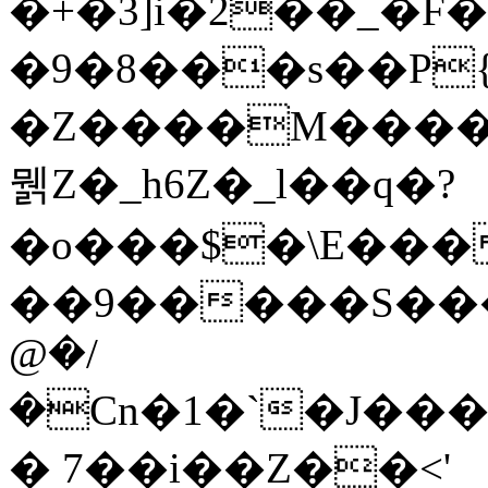
�+�3]i�2��_�F
�9�8���s��P{
�Z����M�����I
뭵Z�_h6Z�_l��q�?
�o���$�\E���
��9�����S���
@�/
�Cn�1�`�J���
� 7��i��Z��<'