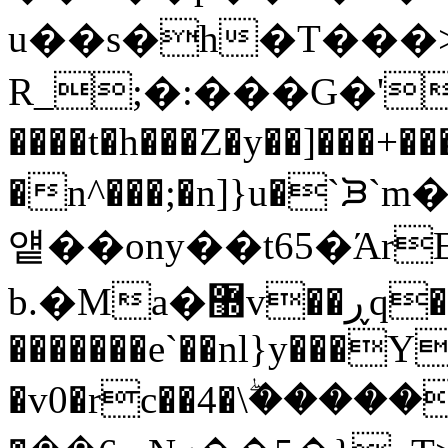
u��s�h�T���
R_;�:���G�'�E
����t�h���Z�y��]���+�
�n^���;�n]}u�`
얱��ony��t65�ΆrEc
b.�Ma�޽v��ڕq�K�͇�!�
�������e`��nl}y���
�v0�rc��4�\ۖ���