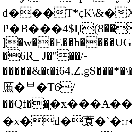
d���T*çK\&�X(�
P�B���4$Џ(8��)
]�w��E��h����U
�6R_ J�"��/-
�����&�t�i64,Z,gS���*�
㢘�ᄇ�T6/
��Qf��࡙�x���A�
�x�d�蓑�`�:r