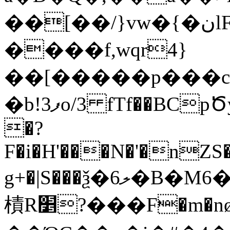
��[��/}vw�{�نlF��3��
����f,wqr4}
��[�����p���c
�b!3ފo/3 fTf��BCpԾye�����B}v��1�#R_n�������s�����`�ȆE�j]&f+�����A�G��L���3iۏ�)U_"�ݏ���Š
�?
F�i�H'���N�'�nZS�
g+�|S���ѯ�6ލ�B�M6��!.�bE1ե�̴6.Ҽ��L��6�{�[�����a���$��r2�dG8'�:�Fc����j�a��6�o_��N;6
樍R׵?���F�m�nø�� ��F�lH�jڮ|