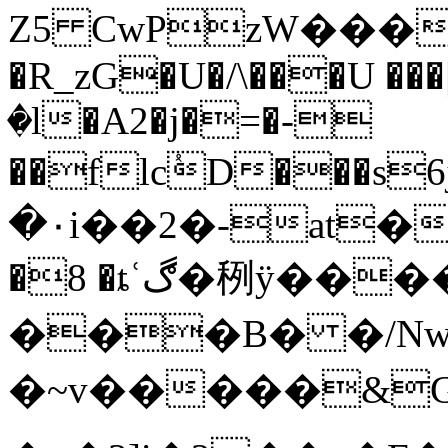
Z5 CwPzW���
�R_zG�U�/\���U ��
�l�A2�j�=�-
��flcٝD���s6j���r����س�Y�l��G5���U
�۰i��2�-at�\
�8 �ȶʿڰ�䅀ӱ�����p�ach���Xt�B
���B� �/Nwy
�~v�����&Gp