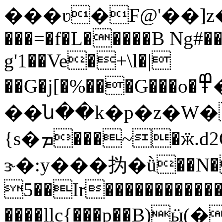
���ʋ�F@'��]z�z
���=�f�L�����B Ng#�
g'1��Ve�+\l�|
��G�j[�%���G���o�߾�����x?�\��
��ն��k�p�z�W�
{s�ܡ���~�ӝ.d2Q���˦!ך&�cY�
ɝ�:y���㧑�ǜ��N
5��Ir�����������
����llc{���p��B)