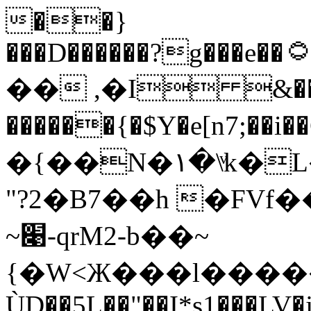
��}
���D������?g���e��۝n&�̐=�$K2gfO��W�ʶ:�d$��|'ݽ0
�� ,�I &�� 
������{�$Y�e[n7;��i
�{��N�۱�\ͮk�L�{��
"?2�B7��h �FVf���U޻*̜��B�~
~׉-qrM2-b��~
{�W<Ж���l�������\���o���zC
ÙD��5L��"��I*s1���LV�