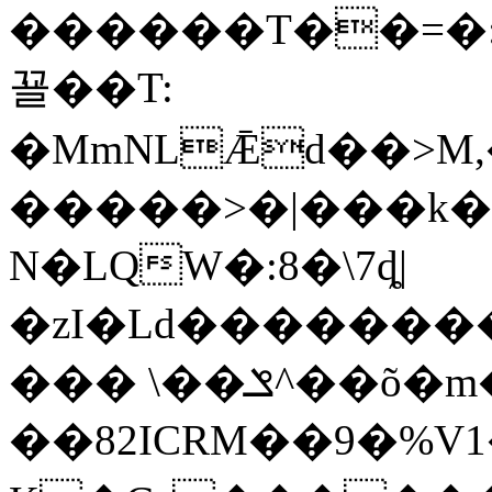
������T��=�:%
꾤��T:
�MmNLǢd��>M
�����>�|���k�
N�LQW�:8�\7ȡ|
�zI�Ld�������
��� \��ݏ^��õ�m�M
��82ICRM��9�%V1