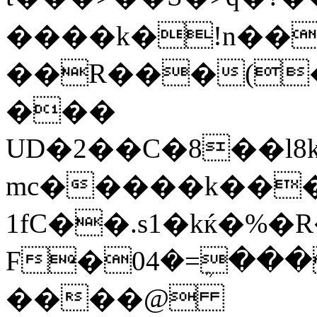
����k�!n��I
��R���(
���
UD�2��C�8��l8k�I׹,f�8o��#�����N3��9�Lf3�
mc�����k���
1fC��.s1�kќ�%�
F�0ی���ܴ=�4�Q�>3��FM�X�P�|
����@