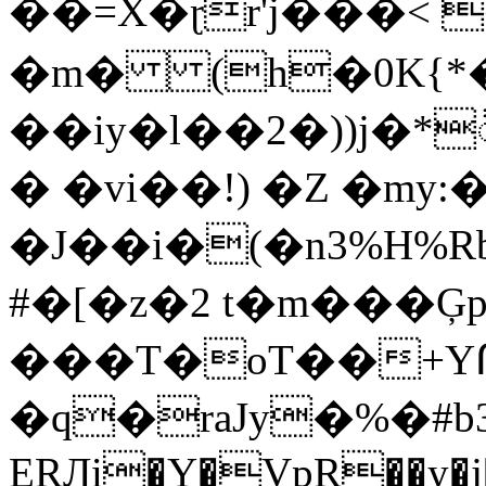
��=X�ɽr'j���< 
�m� (h�0K{*�
��iy�l��2�))j�*
� �vi��!) �Z �my
�J��i�(�n3%H%
#�[�z�2 t�m���Ģp
���T�oT��+Y
�q�raJy�%�#b
ERԒi�Y�VpR��y�j