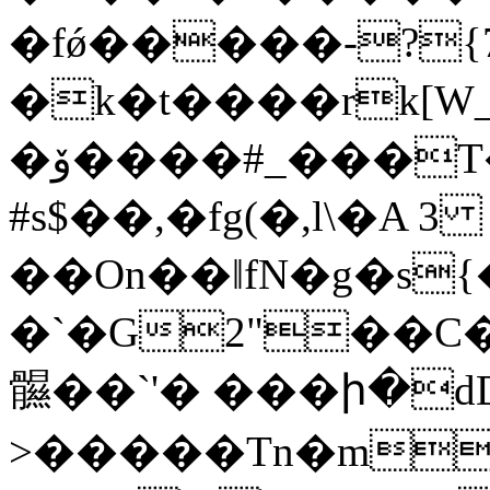
�fǿ�����-?{7
�k�t����rk[W_
�ۆ����#_���T�( ��!��
#s$��,�fg(�,l\�A 3
��On��ǁfN�g�s
�`�G2"��C
䯥��`'� ���ի�d
>�����Tn�m