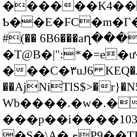
������K4�
Ƅ��E�FC�m�Г��Ȣe�R˚dY
#(�� 6B6���aղ��
�T@B�|":*�=e�
���C�٣uJ6 KEQ�J�x ��=a��5
��AjNiTlS$>�r}�
Wb����.�w�.�
���p��i����10
�S�\A�يP9��TRp�/�