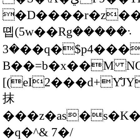
�D����r�z��~܎&�VB��X�$�>Z��5D�{�It
똅(5w��Rg܈�����
�3��q�$p4���P�d�cM��F�(�9^��B�DJ,������P,
B��=b�x��M N
[(eI2���d+Y̐J
抹
���z�as�s�K�
�q�^& 7�/