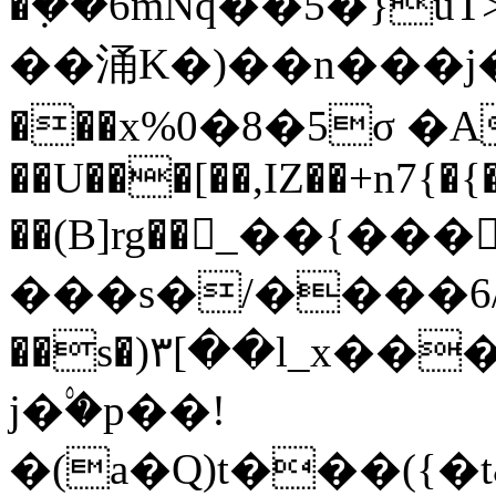
�ܼ��6mNq��5�}uT>�uUoڸI�$xH]���q������/1֣)oq�8����n1T7t�=������m#�%�,|E�y���^Y�d���؈̌
��涌K�)��n���j��0
���x%0�8�5σ �A�
��U���[��,IZ��+n7{�
��(B]rg��󧭫_��
���ѕ�/����6/
��s�)۳[��l_x�
j�۟�p��!
�(a�Q)t���(