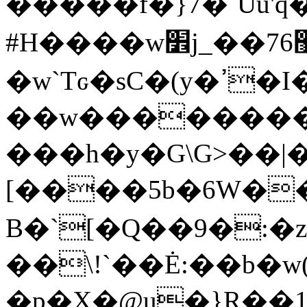
�����f�}7�`Uu'q
#H����w׾j_��޻76��l{�K�
��w��������:
���h�y�G\G>��|�
[����5b�6W�
B�`[�Q��9�:�z 
��\!`��Ė:��b�w
�p�X�@u�}R��1�p