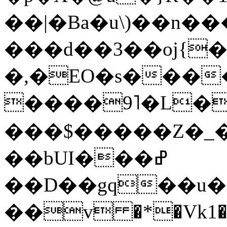
��|�Ba�u\)��n�
���d��3��oj{
�,�EO�s����
����9˥�L�
���$�����Z�_�
��bUI���ߝ
��D��gq��u�
��v �*�Vk1�