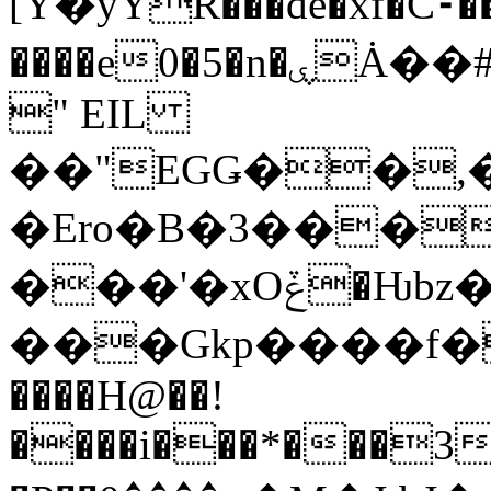
[Υ�yYR���de�xf�C⁃��
����e0�5�n�ۑȦ��#�7w���Ɏ.�l_0�#�XY���\�X����(W
" EIL
��"EGǤ��,
�Ero�B�3���
���'�xOݞ�Ƕbz�\����\=?
���Gkp����f��Q�
����H@��!
����i���*���3�