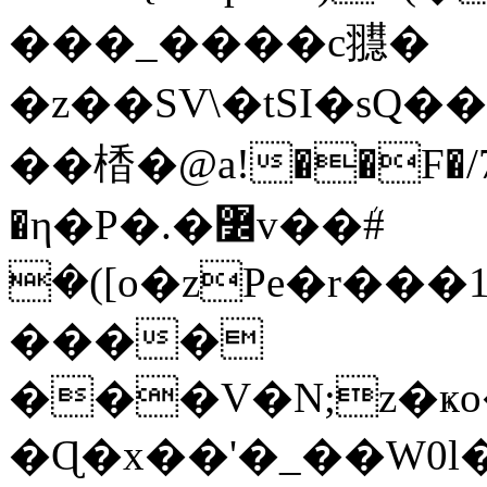
���_����c䎚�
�z��SV\�tSI�sQ���u2Z[k��^�N^>e�sԽN�͐ڶ���۴H�|:��v��
��楿�@a!��F�/7>
�η�P�.�߼v��ܳ#
�([o�zPe�r���1��(�
����
���V�Ν;z�ҝo�e�Ώ�������ߌH�eca�sw��I�%X�~����e�ܼ�~���kom
�Ɋ�x��'�_��W0