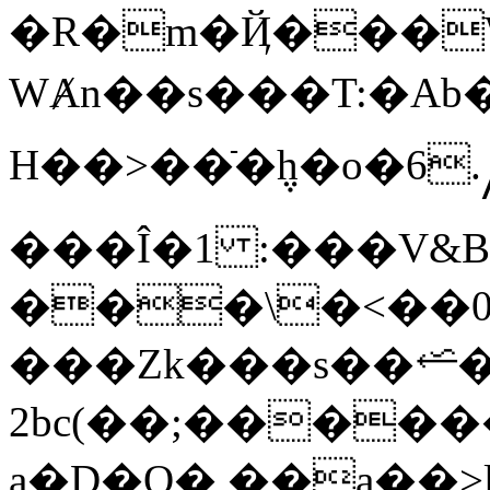
�R�m�Ҋ���W@
WȺn��s���T:�Ab�
H��>��ֿ�݆h�o�6.႔
���Î�1 :���V&B
���\�<��0x
���Zk���s��⭁
2bc(��;�����
a�D�Q�,��a��