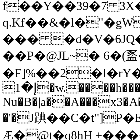
f��Y��39�7 
q.Kf��&�l�"�gW
��� �d�V�6J
��P�@JL~� 6�(
�F]%��2�l�rY
إ�1�w.����h����#��]�ƤD_7H�ic�ġjTWuh0�8HU,z�3`�R�K�>��y�������!
Nu�B�|a��A���x3�
�'�J䠄��C�t"]P
Ӕ�@t�q8hH +��