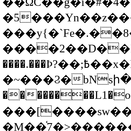
��ΏC��g�i�#�4
�5���Yn��z��
���y{�`Fe�.�
����2��D��Þ��cÌ/6
����.���Ϸ?��;߿��x�NZ~�9�/
�~���Ϩ�bNsի�)
��������L1�
���[����sw��ɽ
�M�
�֫7�>������