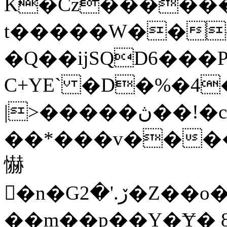
K�Cz������
t�����W��~ܹ
�Q��ijSQD6���P���׶^��Cm���O��D�љE]� x7d����J0g�{�������Xq�4�=�^(
C+YE` �D�%�4
|>�����ڽ��!�c��.�7�����;
��*���v����)1�=N,��38�
懗
�n�Gڒ.'�2�Z��o��ua�� c�A����sJ��%��V��1󛟿�u���ͯ�ܾ�f�1��5�Տ��T7_�^8A��v����t��6/
��m��p��Y�Ɏ� 8