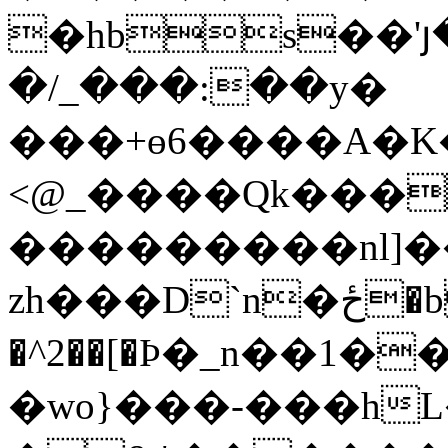
�hbs��'
�/_���:��y�
���+ɵ6����A�K�
<@_����Qk���
���������nl]
zh���D`n�ځ�bB����EV}
�^2��[�Ϸ�_n��1���
�wo}���-���h