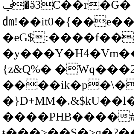
ݠ�ӛ3C��r�G� ��΢�ð�W�kI�!�c
㍷!��it0�{��e�
�eG$:����f���
�y���Y�H4�Vm��
{z&Q%� �Wq���
����ik�p�\�
�}D+MM�.&$kU��
����PHB����#
ŧ���>��S�>q�?