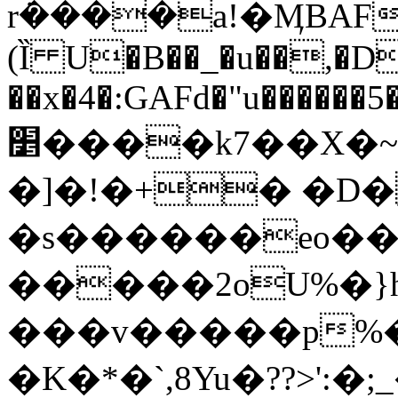
rܿ����a!�ӍBAF�
(Ȉ U�B��_�u��,�D
��x�4�:GAFd�"u������5
׵����k7��X�~���6��3ۨ��(Ȩ:g5W�v���gh��|
�]�!�+� �D�
�s������eo��
�����2oU
%�}
���v�����
p%��ڗ���ܣ��#����G�)���
�K�*�`,8Yu�??>'