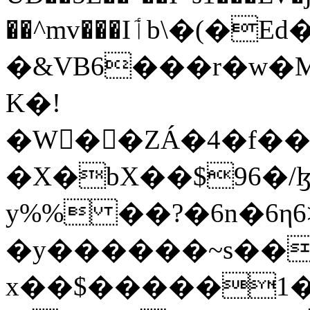
��^mv���Iٲb\�(�Ed�������
�&VB6���r�w�M�
K�!
�W�ِ�ZÁ�4�f�
�X�bX��$96�/
y%% ��?�6n�6
�y������~s����
x��$�����1��