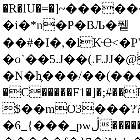
�R�lU�=�]~���
�i�*n�P�BЉ�퓉
��#�I�,�lKҼ<�P
�o`��5.J��(.F.JJ�@yے#���9 �
�N�h֛���/��(��
�C�����F1�]�;#�
$��mO3���?
�6_{���_pwڷ�����]I'�USR���1}