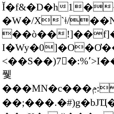
Ǐ�f&�D�h1�
�W�/X`ǂ/��
��ò��!]��f]
I�Wy�0]�O�Ơ
<��S��)7򞚟�:%՚>
퓇
���MN�c���ݦ:S.�e͐��Z6%s�1D�i�3���5��tRG"���U�
��;���.�#)g�bJ