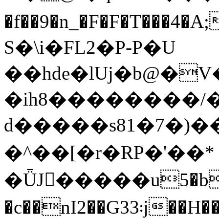
�f��9�n_�F�F�T���4�
S�\i�FL2�P-P�U
��hde�lUj�b@�V�
�ih8��������/�
d�����s81�7�)����:t
�^��[�r�RP�'��* 
�ǕJ�ّ����u5�b
�c��nI2��G33܃j��H����vd"���;�Ѳ!0�`("�|,�M��++��7��p���