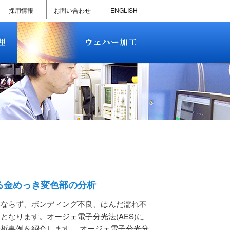
)
半導体プロセス受託加工サービス
MEMS ファウンドリーサービス
精密貫通孔加工
テスト用膜付きウェハー
評価用めっき付きシリコンウエ
研削研磨・ダイシング加工
ダイヤモンドワイヤー販売
ウェハー加工実績
ウェハー販売(Si/SOI/SiC/GaAs)
ウェハーケース販売
ICP-MS汚染分析受託サービス
TXRF汚染分析受託サービス
石英基板・ガラスウェハ加工
恋する半導体（セミコイ）
恋するパワー半導体（つよこ
ハ
い）
採用情報
お問い合わせ
ENGLISH
)
半導体プロセス受託加工サービス
MEMS ファウンドリーサービス
精密貫通孔加工
テスト用膜付きウェハー
評価用めっき付きシリコンウエ
研削研磨・ダイシング加工
ダイヤモンドワイヤー販売
ウェハー加工実績
ウェハー販売(Si/SOI/SiC/GaAs)
ウェハーケース販売
ICP-MS汚染分析受託サービス
TXRF汚染分析受託サービス
石英基板・ガラスウェハ加工
恋する半導体（セミコイ）
恋するパワー半導体（つよこ
ハ
い）
る金めっき変色部の分析
みならず、ボンディング不良、はんだ濡れ不
となります。オージェ電子分光法(AES)に
析事例を紹介します。 オージェ電子分光分