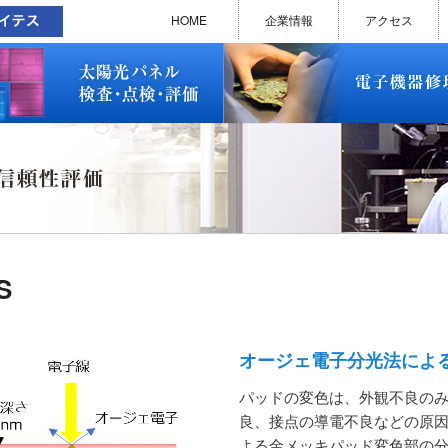
太陽光パネル検査・点検・評価
ソラメンテ
EL･PL 検査装置
EL/PL 検査装置 保守サービス
お問い合わせ
販売終了品
修理で延命できる可能性
修理のお申し込みについて
修理実績(PC)
修理実績(PC部品)
修理実績(シーケンサー)
修理実績(インバーター)
修理実績(制御ユニット)
修理実績(モーター)
修理実績(モータードライバー
修理実績(表示器)
修理実績(電源)
修理実績(マザーボード)
修理実績(基板)
修理実績(その他)
よくあるご質問
メルマガバックナンバー
お問い合わせ
HOME
企業情報
アクセス
太陽光パネル検査・点検・評価
ソラメンテ
EL･PL 検査装置
EL/PL 検査装置 保守サービス
お問い合わせ
販売終了品
修理で延命できる可能性
修理のお申し込みについて
修理実績(PC)
修理実績(PC部品)
修理実績(シーケンサー)
修理実績(インバーター)
修理実績(制御ユニット)
修理実績(モーター)
修理実績(モータードライバー
修理実績(表示器)
修理実績(電源)
修理実績(マザーボード)
修理実績(基板)
修理実績(その他)
よくあるご質問
メルマガバックナンバー
お問い合わせ
S
オージェ電子分光法によ
パッドの変色は、外観不良の
良、接点の導電不良などの原因
よる金メッキパッド変色部の分