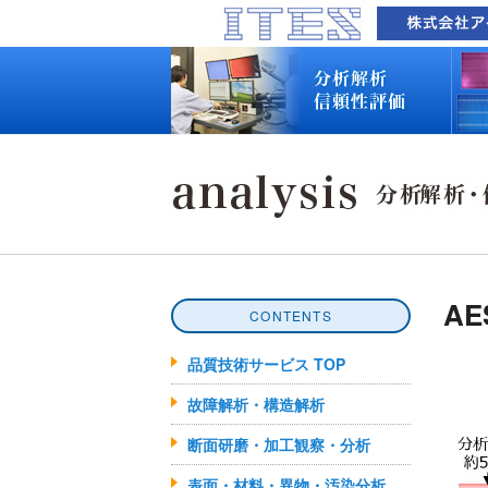
品質技術サービス TOP
故障解析・構造解析
断面研磨・加工観察・分析
表面・材料・異物・汚染分析
信頼性試験・評価
化学反応機構研究所
装置別メニュー
分析対象
装置一覧
技術資料
最新情報
分析技術者ブログ
品質技術サービス TOP
故障解析・構造解析
断面研磨・加工観察・分析
表面・材料・異物・汚染分析
信頼性試験・評価
化学反応機構研究所
装置別メニュー
分析対象
装置一覧
技術資料
最新情報
分析技術者ブログ
AE
CONTENTS
品質技術サービス TOP
故障解析・構造解析
断面研磨・加工観察・分析
表面・材料・異物・汚染分析