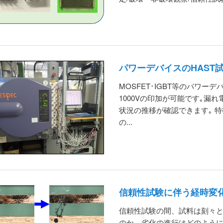
パワーデバイスのHAST
MOSFET･IGBT等のパワ
1000Vの印加が可能です｡漏
状況の推移が確認できます｡ 特
の...
信頼性試験に伴う経時変
信頼性試験の間、試料は刻々と
のか、劣化の進行はどのように