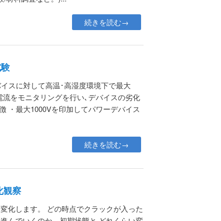
続きを読む→
試験
ーデバイスに対して高温･高湿度環境下で最大
れ電流をモニタリングを行い､デバイスの劣化
徴 ・最大1000Vを印加してパワーデバイス
続きを読む→
化観察
変化します。 どの時点でクラックが入った
進んでいくのか、初期状態と どれくらい変