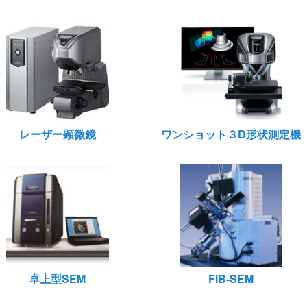
レーザー顕微鏡
ワンショット３D形状測定機
卓上型SEM
FIB-SEM