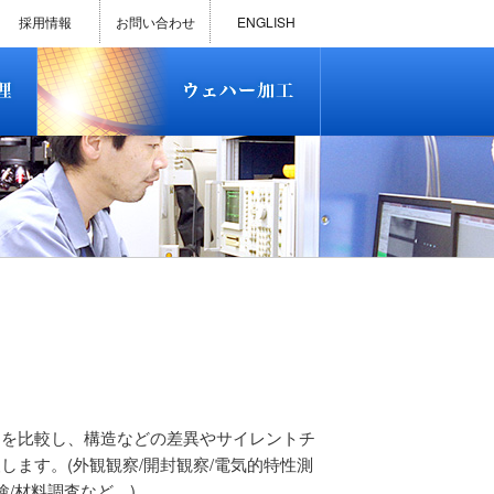
)
半導体プロセス受託加工サービス
MEMS ファウンドリーサービス
精密貫通孔加工
テスト用膜付きウェハー
評価用めっき付きシリコンウエ
研削研磨・ダイシング加工
ダイヤモンドワイヤー販売
ウェハー加工実績
ウェハー販売(Si/SOI/SiC/GaAs)
ウェハーケース販売
ICP-MS汚染分析受託サービス
TXRF汚染分析受託サービス
石英基板・ガラスウェハ加工
恋する半導体（セミコイ）
恋するパワー半導体（つよこ
ハ
い）
採用情報
お問い合わせ
ENGLISH
)
半導体プロセス受託加工サービス
MEMS ファウンドリーサービス
精密貫通孔加工
テスト用膜付きウェハー
評価用めっき付きシリコンウエ
研削研磨・ダイシング加工
ダイヤモンドワイヤー販売
ウェハー加工実績
ウェハー販売(Si/SOI/SiC/GaAs)
ウェハーケース販売
ICP-MS汚染分析受託サービス
TXRF汚染分析受託サービス
石英基板・ガラスウェハ加工
恋する半導体（セミコイ）
恋するパワー半導体（つよこ
ハ
い）
品を比較し、構造などの差異やサイレントチ
します。(外観観察/開封観察/電気的特性測
材料調査など。)...