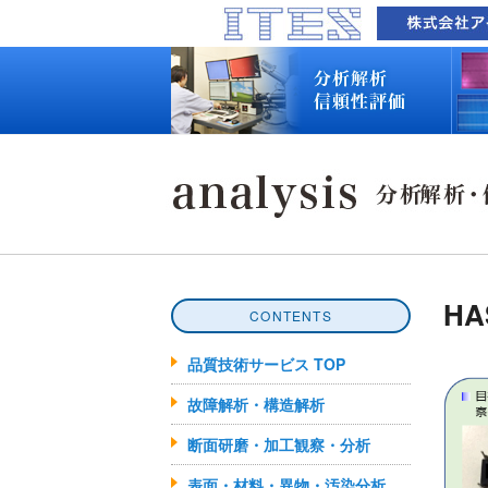
品質技術サービス TOP
故障解析・構造解析
断面研磨・加工観察・分析
表面・材料・異物・汚染分析
信頼性試験・評価
化学反応機構研究所
装置別メニュー
分析対象
装置一覧
技術資料
最新情報
分析技術者ブログ
品質技術サービス TOP
故障解析・構造解析
断面研磨・加工観察・分析
表面・材料・異物・汚染分析
信頼性試験・評価
化学反応機構研究所
装置別メニュー
分析対象
装置一覧
技術資料
最新情報
分析技術者ブログ
HA
CONTENTS
品質技術サービス TOP
故障解析・構造解析
断面研磨・加工観察・分析
表面・材料・異物・汚染分析