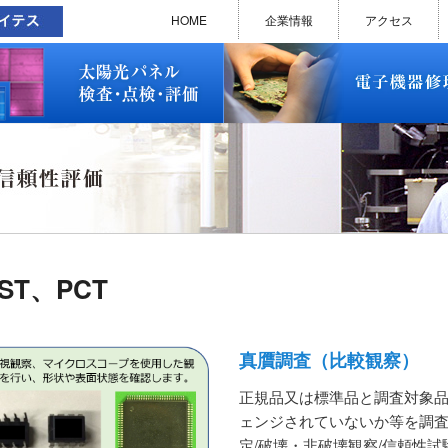
太陽光パネル検査・点検・評価
ソラメンテ
EL･PL 検査装置
EL/PL 検査装置 保守サービス
お問い合わせ
販売終了品
修理で延命できる可能性
修理のお申し込みについて
修理実績(PC)
修理実績(PC部品)
修理実績(シーケンサー)
修理実績(インバーター)
修理実績(制御ユニット)
修理実績(モーター)
修理実績(モータードライバー
修理実績(表示器)
修理実績(電源)
修理実績(マザーボード)
修理実績(基板)
修理実績(その他)
よくあるご質問
メルマガバックナンバー
お問い合わせ
HOME
企業情報
アクセス
太陽光パネル検査・点検・評価
ソラメンテ
EL･PL 検査装置
EL/PL 検査装置 保守サービス
お問い合わせ
販売終了品
修理で延命できる可能性
修理のお申し込みについて
修理実績(PC)
修理実績(PC部品)
修理実績(シーケンサー)
修理実績(インバーター)
修理実績(制御ユニット)
修理実績(モーター)
修理実績(モータードライバー
修理実績(表示器)
修理実績(電源)
修理実績(マザーボード)
修理実績(基板)
修理実績(その他)
よくあるご質問
メルマガバックナンバー
お問い合わせ
ST、PCT
真贋調査（比較観察）
正規品又は標準品と調査対象
ェンジされていないか等を調査
定/破壊・非破壊観察/信頼性試験/