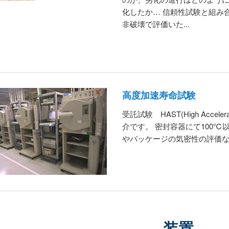
化したか… 信頼性試験と組み
非破壊で評価いた...
高度加速寿命試験
受託試験 HAST(High Accele
介です。 密封容器にて100
やパッケージの気密性の評価など
装置