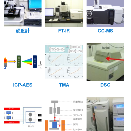
硬度計
FT-IR
GC-MS
ICP-AES
TMA
DSC