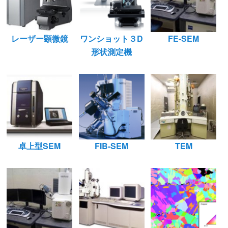
レーザー顕微鏡
ワンショット３D
FE-SEM
形状測定機
卓上型SEM
FIB-SEM
TEM