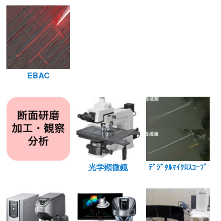
EBAC
光学顕微鏡
ﾃﾞｼﾞﾀﾙﾏｲｸﾛｽｺｰﾌﾟ