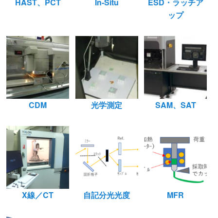
HAST、PCT
In-Situ
ESD・ラッチア
ップ
CDM
光学測定
SAM、SAT
X線／CT
自記分光光度
MFR