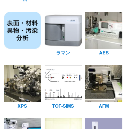
ラマン
AES
XPS
TOF-SIMS
AFM