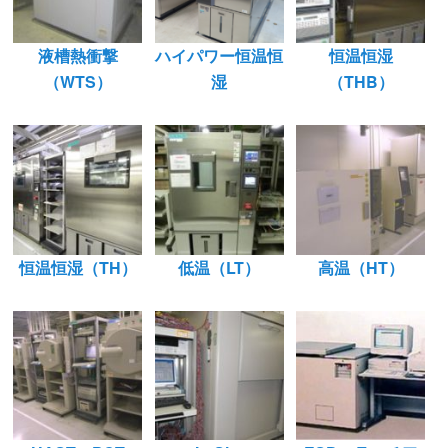
液槽熱衝撃
ハイパワー恒温恒
恒温恒湿
（WTS）
湿
（THB）
恒温恒湿（TH）
低温（LT）
高温（HT）