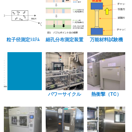
粒子径測定ｼｽﾃﾑ
細孔分布測定装置
万能材料試験機
パワーサイクル
熱衝撃（TC）