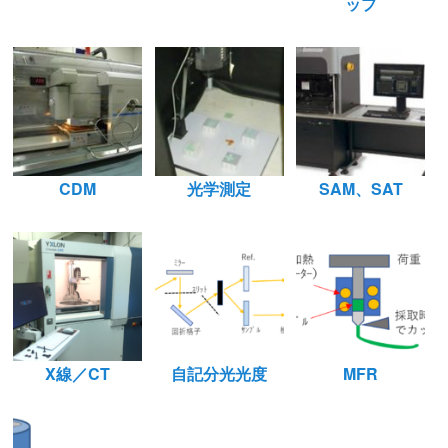
ップ
CDM
光学測定
SAM、SAT
X線／CT
自記分光光度
MFR