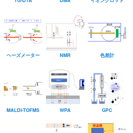
TG-DTA
DMA
イオンクロマト
ヘーズメーター
NMR
色差計
MALDI-TOFMS
WPA
GPC