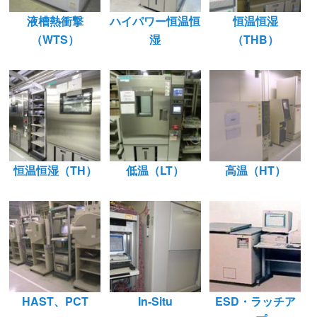
液槽熱衝撃
ハイパワー恒温恒
恒温恒湿
（WTS）
湿
（THB）
恒温恒湿（TH）
低温（LT）
高温（HT）
HAST、PCT
In-Situ
ESD・ラッチア