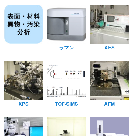
ラマン
AES
XPS
TOF-SIMS
AFM