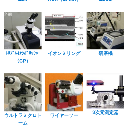
ﾄﾘﾌﾟﾙｲｵﾝﾎﾟﾘｯｼｬｰ
イオンミリング
研磨機
（CP）
3次元測定器
ウルトラミクロト
ワイヤーソー
ーム