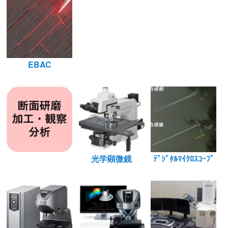
EBAC
光学顕微鏡
ﾃﾞｼﾞﾀﾙﾏｲｸﾛｽｺｰﾌﾟ