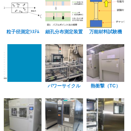
粒子径測定ｼｽﾃﾑ
細孔分布測定装置
万能材料試験機
パワーサイクル
熱衝撃（TC）