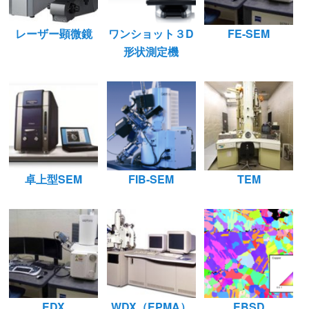
レーザー顕微鏡
ワンショット３D
FE-SEM
形状測定機
卓上型SEM
FIB-SEM
TEM
EDX
WDX（EPMA）
EBSD