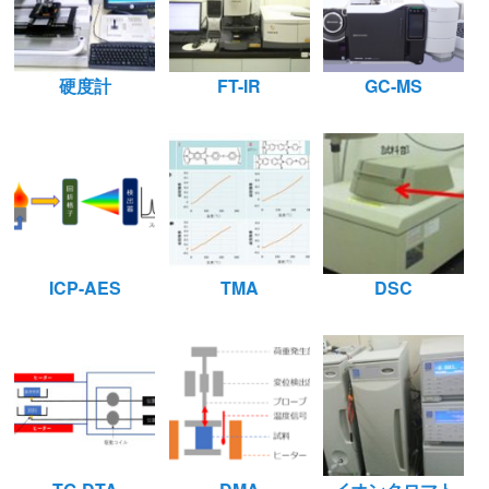
硬度計
FT-IR
GC-MS
ICP-AES
TMA
DSC