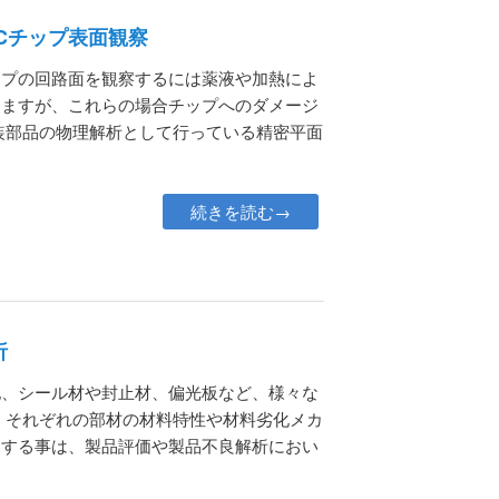
Cチップ表面観察
ップの回路面を観察するには薬液や加熱によ
りますが、これらの場合チップへのダメージ
装部品の物理解析として行っている精密平面
続きを読む→
析
他、シール材や封止材、偏光板など、様々な
 それぞれの部材の材料特性や材料劣化メカ
察する事は、製品評価や製品不良解析におい