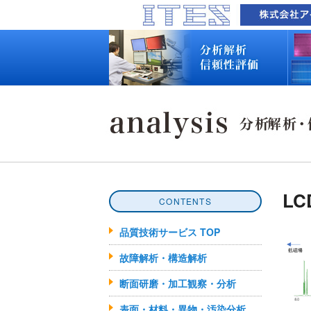
品質技術サービス TOP
故障解析・構造解析
断面研磨・加工観察・分析
表面・材料・異物・汚染分析
信頼性試験・評価
化学反応機構研究所
装置別メニュー
分析対象
装置一覧
技術資料
最新情報
分析技術者ブログ
品質技術サービス TOP
故障解析・構造解析
断面研磨・加工観察・分析
表面・材料・異物・汚染分析
信頼性試験・評価
化学反応機構研究所
装置別メニュー
分析対象
装置一覧
技術資料
最新情報
分析技術者ブログ
LC
CONTENTS
品質技術サービス TOP
故障解析・構造解析
断面研磨・加工観察・分析
表面・材料・異物・汚染分析