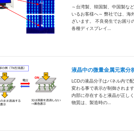
～台湾製、韓国製、中国製な
いるお客様へ～ 弊社では、海
ざいます。 不良発生でお困り
各種ディスプレイ...
液晶中の微量金属元素分
LCDの液晶分子はパネル内で
変わる事で表示が制御されます
内部に存在すると液晶が正しく
物質は、製造時の...