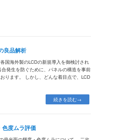
の良品解析
各国海外製のLCDの新規導入を御検討され
具合発生を防ぐために、パネルの構造を事前
おります。 しかし、どんな着目点で、LCD
続きを読む→
・⾊度ムラ評価
どの発光面の輝度・⾊度ムラについて、 ⼆次