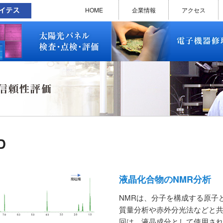
太陽光パネル検査・点検・評価
ソラメンテ
EL･PL 検査装置
EL/PL 検査装置 保守サービス
お問い合わせ
販売終了品
修理で延命できる可能性
修理のお申し込みについて
修理実績(PC)
修理実績(PC部品)
修理実績(シーケンサー)
修理実績(インバーター)
修理実績(制御ユニット)
修理実績(モーター)
修理実績(モータードライバー
修理実績(表示器)
修理実績(電源)
修理実績(マザーボード)
修理実績(基板)
修理実績(その他)
よくあるご質問
メルマガバックナンバー
お問い合わせ
HOME
企業情報
アクセス
太陽光パネル検査・点検・評価
ソラメンテ
EL･PL 検査装置
EL/PL 検査装置 保守サービス
お問い合わせ
販売終了品
修理で延命できる可能性
修理のお申し込みについて
修理実績(PC)
修理実績(PC部品)
修理実績(シーケンサー)
修理実績(インバーター)
修理実績(制御ユニット)
修理実績(モーター)
修理実績(モータードライバー
修理実績(表示器)
修理実績(電源)
修理実績(マザーボード)
修理実績(基板)
修理実績(その他)
よくあるご質問
メルマガバックナンバー
お問い合わせ
D
液晶化合物のNMR分析
NMRは、分子を構成する原子
質量分析や赤外分光法などと
回は、液晶成分として使用される