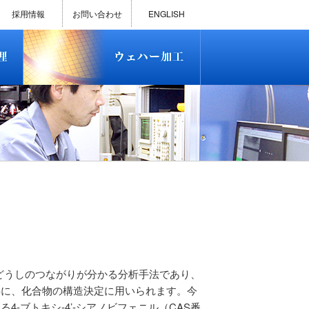
)
半導体プロセス受託加工サービス
MEMS ファウンドリーサービス
精密貫通孔加工
テスト用膜付きウェハー
評価用めっき付きシリコンウエ
研削研磨・ダイシング加工
ダイヤモンドワイヤー販売
ウェハー加工実績
ウェハー販売(Si/SOI/SiC/GaAs)
ウェハーケース販売
ICP-MS汚染分析受託サービス
TXRF汚染分析受託サービス
石英基板・ガラスウェハ加工
恋する半導体（セミコイ）
恋するパワー半導体（つよこ
ハ
い）
採用情報
お問い合わせ
ENGLISH
)
半導体プロセス受託加工サービス
MEMS ファウンドリーサービス
精密貫通孔加工
テスト用膜付きウェハー
評価用めっき付きシリコンウエ
研削研磨・ダイシング加工
ダイヤモンドワイヤー販売
ウェハー加工実績
ウェハー販売(Si/SOI/SiC/GaAs)
ウェハーケース販売
ICP-MS汚染分析受託サービス
TXRF汚染分析受託サービス
石英基板・ガラスウェハ加工
恋する半導体（セミコイ）
恋するパワー半導体（つよこ
ハ
い）
どうしのつながりが分かる分析手法であり、
共に、化合物の構造決定に用いられます。今
4-ブトキシ-4’-シアノビフェニル（CAS番