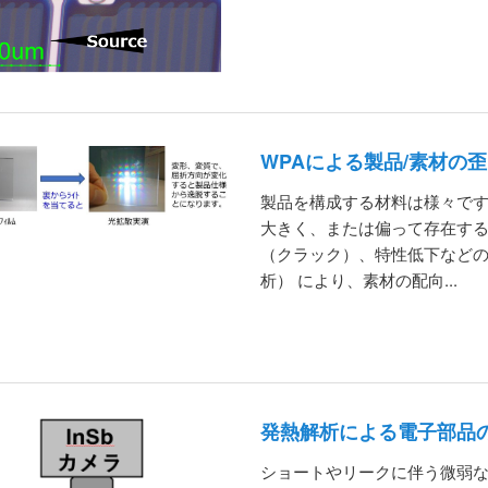
WPAによる製品/素材の
製品を構成する材料は様々で
大きく、または偏って存在す
（クラック）、特性低下などの
析） により、素材の配向...
発熱解析による電子部品
ショートやリークに伴う微弱な